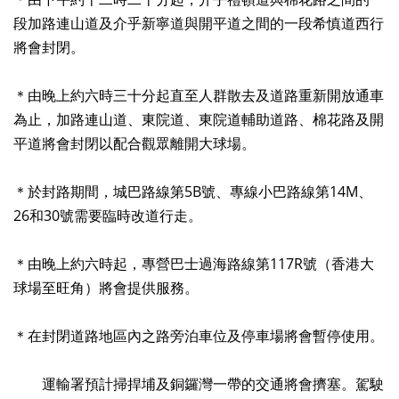
段加路連山道及介乎新寧道與開平道之間的一段希慎道西行
將會封閉。
＊由晚上約六時三十分起直至人群散去及道路重新開放通車
為止，加路連山道、東院道、東院道輔助道路、棉花路及開
平道將會封閉以配合觀眾離開大球場。
＊於封路期間，城巴路線第5B號、專線小巴路線第14M、
26和30號需要臨時改道行走。
＊由晚上約六時起，專營巴士過海路線第117R號（香港大
球場至旺角）將會提供服務。
＊在封閉道路地區內之路旁泊車位及停車場將會暫停使用。
運輸署預計掃捍埔及銅鑼灣一帶的交通將會擠塞。駕駛