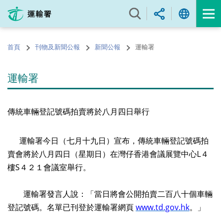
跳
至
內
容
首頁
刊物及新聞公報
新聞公報
運輸署
的
開
始
運輸署
傳統車輛登記號碼拍賣將於八月四日舉行
運輸署今日（七月十九日）宣布，傳統車輛登記號碼拍
賣會將於八月四日（星期日）在灣仔香港會議展覽中心L４
樓S４２１會議室舉行。
運輸署發言人說：「當日將會公開拍賣二百八十個車輛
登記號碼。名單已刊登於運輸署網頁
www.td.gov.hk
。」