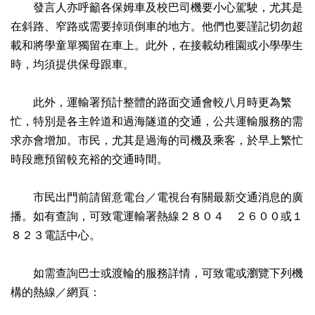
發言人亦呼籲各保姆車及校巴司機要小心駕駛，尤其是
在斜路、窄路或需要掉頭倒車的地方。他們也要謹記切勿超
載和將學童單獨留在車上。此外，在接載幼稚園或小學學生
時，均須提供保母跟車。
此外，運輸署預計整體的路面交通會較八月時更為繁
忙，特別是各主幹道和過海隧道的交通，公共運輸服務的需
求亦會增加。市民，尤其是過海的司機及乘客，於早上繁忙
時段應預留較充裕的交通時間。
市民出門前請留意電台／電視台有關最新交通消息的廣
播。如有查詢，可致電運輸署熱線２８０４ ２６００或１
８２３電話中心。
如需查詢巴士或渡輪的服務詳情，可致電或瀏覽下列機
構的熱線／網頁：