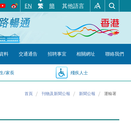
EN
繁
簡
其他語言
資料
交通通告
招聘事宜
相關網址
聯絡我們
生/家長
殘疾人士
首頁
刊物及新聞公報
新聞公報
運輸署