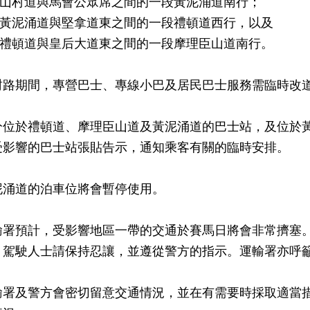
乎山村道與馬會公眾席之間的一段黃泥涌道南行；
乎黃泥涌道與堅拿道東之間的一段禮頓道西行，以及
乎禮頓道與皇后大道東之間的一段摩理臣山道南行。
封路期間，專營巴士、專線小巴及居民巴士服務需臨時改
分位於禮頓道、摩理臣山道及黃泥涌道的巴士站，及位於
受影響的巴士站張貼告示，通知乘客有關的臨時安排。
泥涌道的泊車位將會暫停使用。
預計，受影響地區一帶的交通於賽馬日將會非常擠塞。
，駕駛人士請保持忍讓，並遵從警方的指示。運輸署亦呼
及警方會密切留意交通情況，並在有需要時採取適當措