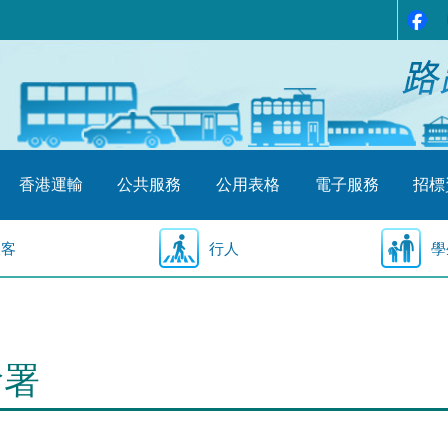
香港運輸
公共服務
公用表格
電子服務
招標
乘客
行人
學
輸署