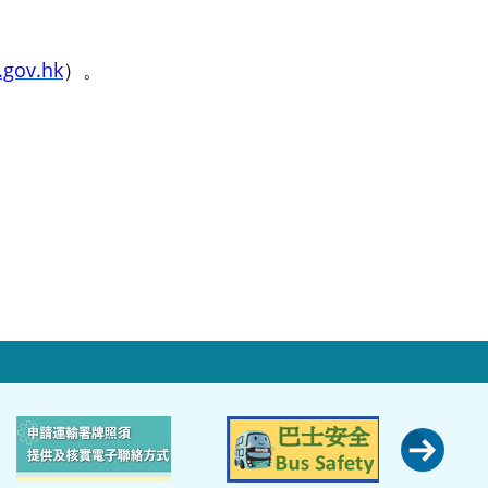
.gov.hk
）。