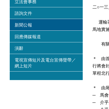
立法會事務
二○一
諮詢文件
運輸署
新聞公報
馬地實
回應傳媒報道
有關的
演辭
＊ 由
電視宣傳短片及電台宣傳聲帶／
網上短片
行將會
單程北
＊ 由
─ 馬
─ 介