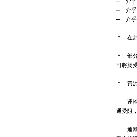
─ 介
─ 介
─ 介
＊ 在
＊ 部
司將於
＊ 黃
運輸署
通受阻
運輸署