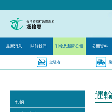
跳
至
內
容
的
開
始
最新消息
關於我們
刊物及新聞公報
公開資料
駕駛者
運
刊物