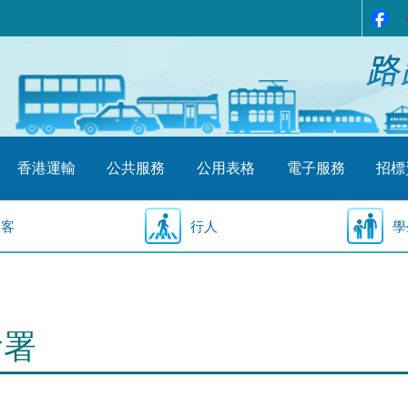
香港運輸
公共服務
公用表格
電子服務
招標
乘客
行人
學
輸署