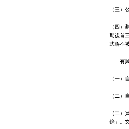
（三）
（四）
期後首
式將不
有興趣
（一）
（二）
（三）
錄」。