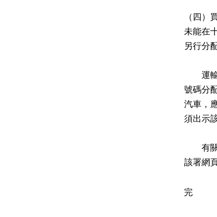
（四）
未能在
另行分
運輸署
號碼分
汽車，
須出示
有關其
該署網
完