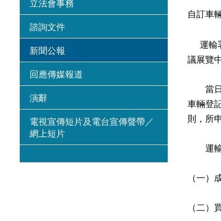
立法會事務
自訂車
諮詢文件
運輸署
新聞公報
議展覽中
回應傳媒報道
當日將
演辭
車輛登
則，所
電視宣傳短片及電台宣傳聲帶／
網上短片
運輸署
（一）
（二）