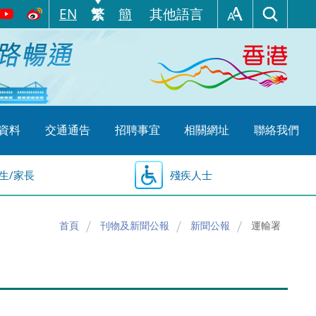
EN
繁
簡
其他語言
資料
交通通告
招聘事宜
相關網址
聯絡我們
生/家長
殘疾人士
首頁
刊物及新聞公報
新聞公報
運輸署