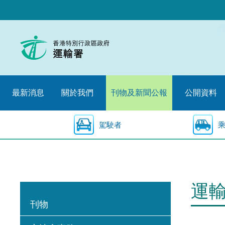
跳
至
內
容
的
開
始
最新消息
關於我們
刊物及新聞公報
公開資料
駕駛者
運
刊物