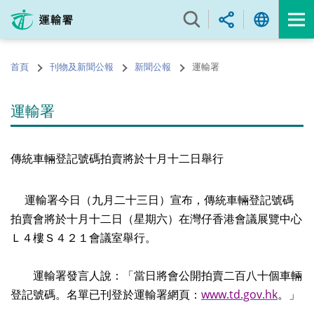
跳
至
內
容
首頁
刊物及新聞公報
新聞公報
運輸署
的
開
始
運輸署
傳統車輛登記號碼拍賣將於十月十二日舉行
運輸署今日（九月二十三日）宣布，傳統車輛登記號碼
拍賣會將於十月十二日（星期六）在灣仔香港會議展覽中心
Ｌ４樓Ｓ４２１會議室舉行。
運輸署發言人說：「當日將會公開拍賣二百八十個車輛
登記號碼。名單已刊登於運輸署網頁：
www.td.gov.hk
。」