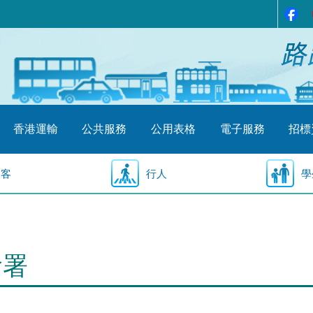
香港運輸
公共服務
公用表格
電子服務
招標
乘客
行人
學
輸署