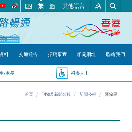
EN
繁
簡
其他語言
資料
交通通告
招聘事宜
相關網址
聯絡我們
生/家長
殘疾人士
首頁
刊物及新聞公報
新聞公報
運輸署