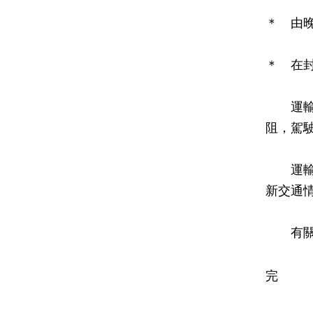
＊ 由
＊ 在
運輸署
阻，駕
運輸署
新交通
有關的
完