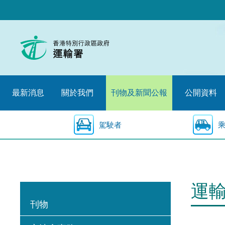
跳
至
內
容
的
開
始
最新消息
關於我們
刊物及新聞公報
公開資料
駕駛者
運
刊物