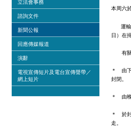
立法會事務
本周六
諮詢文件
運輸署
新聞公報
日）在
回應傳媒報道
有關的
演辭
＊ 由
電視宣傳短片及電台宣傳聲帶／
網上短片
封閉。
＊ 由
＊ 於封
走。