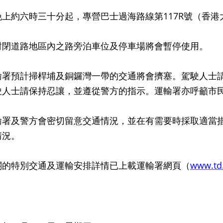
晚上約六時三十分起，專營巴士過海路線第117R號（香
封閉道路地區內之路旁泊車位及停車場將會暫停使用。
預計掃桿埔及銅鑼灣一帶的交通將會擠塞。駕駛人士請
駛人士請保持忍讓，並遵從警方的指示。運輸署亦呼籲市
及警方會密切留意交通情況，並在有需要時採取適當措
情況。
特別交通及運輸安排詳情已上載運輸署網頁（
www.td