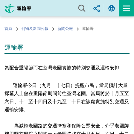
跳
至
內
容
首頁
刊物及新聞公報
新聞公報
運輸署
的
開
始
運輸署
為配合重陽節而在荃灣老圍實施的特別交通及運輸安排
運輸署今日（九月二十七日）提醒市民，當局預計大量
掃墓人士會在重陽節期間前往荃灣老圍。當局將於十月五至
六日、十二至十四日及十九至二十日在該處實施特別交通及
運輸安排。
為減輕老圍路的交通擠塞和保障公眾安全，介乎老圍牌
樓與圓玄學院之間的一段老圍路將在十月五日、六日、十二