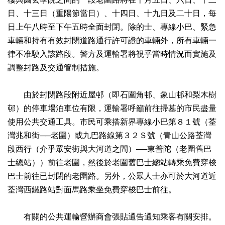
日、十三日（重陽節當日）、十四日、十九日及二十日，每
日上午八時至下午五時全面封閉。除的士、專線小巴、緊急
車輛和持有有效封閉道路通行許可證的車輛外，所有車輛一
律不准駛入該路段。警方及運輸署將視乎當時情況而實施及
調整封路及交通管制措施。
由於封閉路段附近屋邨（即石圍角邨、象山邨和梨木樹
邨）的停車場泊車位有限，運輸署呼籲前往掃墓的市民盡量
使用公共交通工具。市民可乘搭新界專線小巴第８１號（荃
灣兆和街──老圍）或九巴路線第３２Ｓ號（青山公路荃灣
段西行（介乎眾安街與大河道之間）──東普陀（老圍舊巴
士總站））前往老圍，然後於老圍舊巴士總站轉乘免費穿梭
巴士前往已封閉的老圍路。另外，公眾人士亦可於大河道近
荃灣西鐵路站對面馬路乘坐免費穿梭巴士前往。
有關的公共運輸營辦商會張貼通告通知乘客有關安排。