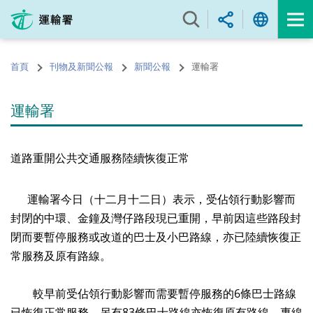
跳
至
內
容
首頁
刊物及新聞公報
新聞公報
運輸署
的
開
始
運輸署
道路重開公共交通服務陸續恢復正常
運輸署今日（十二月十二日）表示，受佔領行動影響而
封閉的中環、金鐘及灣仔路段現已重開，早前因這些路段封
閉而要暫停服務或改道的巴士及小巴路線，亦已陸續恢復正
常服務及原有路線。
較早前受佔領行動影響而需要暫停服務的6條巴士路線
已恢復正常服務，另有83條巴士路線亦恢復原有路線。專線