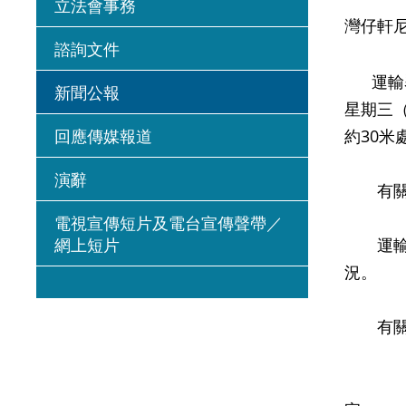
立法會事務
灣仔軒
諮詢文件
運輸署
新聞公報
星期三
回應傳媒報道
約30
演辭
有關地
電視宣傳短片及電台宣傳聲帶／
網上短片
運輸署
況。
有關的