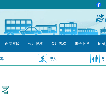
香港運輸
公共服務
公用表格
電子服務
招標
乘客
行人
學
輸署