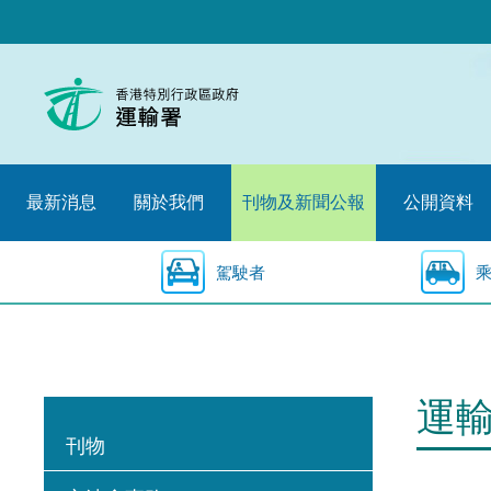
跳
至
內
容
的
開
始
最新消息
關於我們
刊物及新聞公報
公開資料
駕駛者
運
刊物