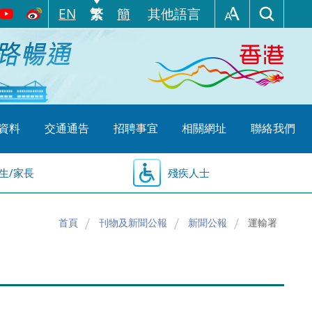
EN
繁
簡
其他語言
資料
交通通告
招聘事宜
相關網址
聯絡我們
生/家長
殘疾人士
首頁
刊物及新聞公報
新聞公報
運輸署