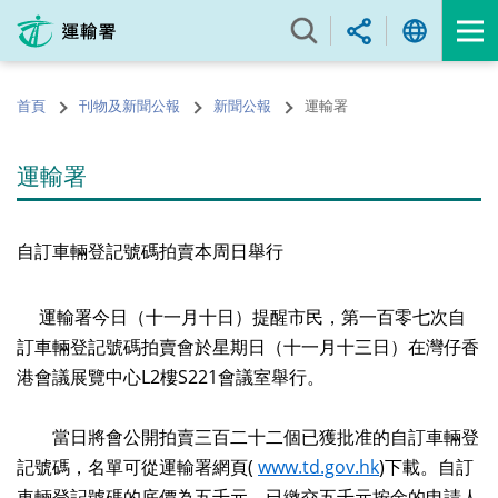
跳
至
內
容
首頁
刊物及新聞公報
新聞公報
運輸署
的
開
始
運輸署
自訂車輛登記號碼拍賣本周日舉行
運輸署今日（十一月十日）提醒市民，第一百零七次自
訂車輛登記號碼拍賣會於星期日（十一月十三日）在灣仔香
港會議展覽中心L2樓S221會議室舉行。
當日將會公開拍賣三百二十二個已獲批准的自訂車輛登
記號碼，名單可從運輸署網頁(
www.td.gov.hk
)下載。自訂
車輛登記號碼的底價為五千元。已繳交五千元按金的申請人