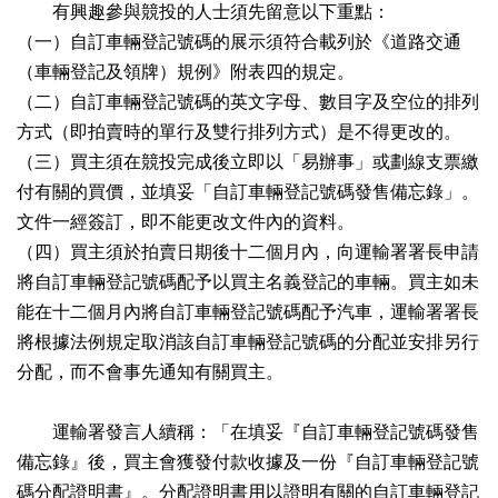
有興趣參與競投的人士須先留意以下重點：
（一）自訂車輛登記號碼的展示須符合載列於《道路交通
（車輛登記及領牌）規例》附表四的規定。
（二）自訂車輛登記號碼的英文字母、數目字及空位的排列
方式（即拍賣時的單行及雙行排列方式）是不得更改的。
（三）買主須在競投完成後立即以「易辦事」或劃線支票繳
付有關的買價，並填妥「自訂車輛登記號碼發售備忘錄」。
文件一經簽訂，即不能更改文件內的資料。
（四）買主須於拍賣日期後十二個月內，向運輸署署長申請
將自訂車輛登記號碼配予以買主名義登記的車輛。買主如未
能在十二個月內將自訂車輛登記號碼配予汽車，運輸署署長
將根據法例規定取消該自訂車輛登記號碼的分配並安排另行
分配，而不會事先通知有關買主。
運輸署發言人續稱：「在填妥『自訂車輛登記號碼發售
備忘錄』後，買主會獲發付款收據及一份『自訂車輛登記號
碼分配證明書』。分配證明書用以證明有關的自訂車輛登記