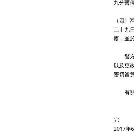
九分暫
（四）
二十九
廈，並
警方將
以及更
密切留
有關特
完
2017