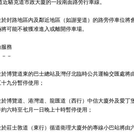
克道近駱克道市政大廈的一段南面路旁行車線。
位於封路地區內及鄰近地區（如謝斐道）的路旁停車位將
輛將可能不被獲准進入或離開停車場。
輸服務
－－－
位於博覽道東的巴士總站及灣仔北臨時公共運輸交匯處將
五十九分暫停使用；
位於博覽道、港灣道、龍匯道（西行）中信大廈外及愛丁
午約六時至七月一日晚上十時暫停使用；
位於莊士敦道（東行）循道衛理大廈外的專線小巴站將由