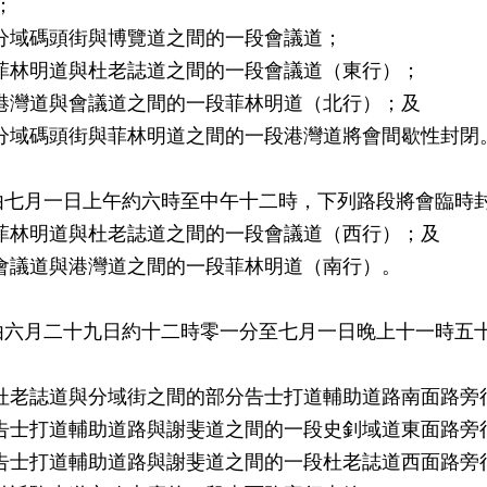
；
乎分域碼頭街與博覽道之間的一段會議道；
乎菲林明道與杜老誌道之間的一段會議道（東行）；
乎港灣道與會議道之間的一段菲林明道（北行）；及
乎分域碼頭街與菲林明道之間的一段港灣道將會間歇性封閉
由七月一日上午約六時至中午十二時，下列路段將會臨時
乎菲林明道與杜老誌道之間的一段會議道（西行）；及
乎會議道與港灣道之間的一段菲林明道（南行）。
由六月二十九日約十二時零一分至七月一日晚上十一時五
乎杜老誌道與分域街之間的部分告士打道輔助道路南面路旁
乎告士打道輔助道路與謝斐道之間的一段史釗域道東面路旁
乎告士打道輔助道路與謝斐道之間的一段杜老誌道西面路旁