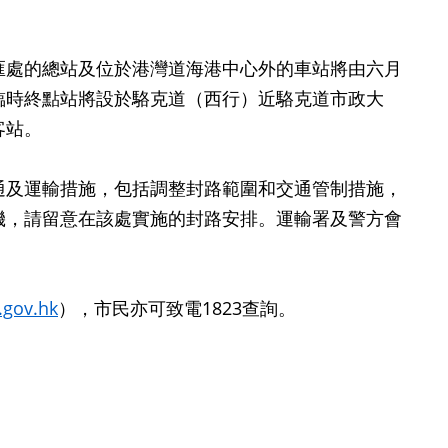
匯處的總站及位於港灣道海港中心外的車站將由六月
臨時終點站將設於駱克道（西行）近駱克道市政大
客站。
及運輸措施，包括調整封路範圍和交通管制措施，
機，請留意在該處實施的封路安排。運輸署及警方會
.gov.hk
），市民亦可致電1823查詢。