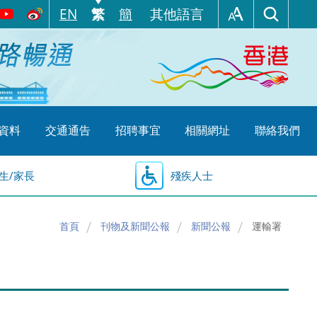
EN
繁
簡
其他語言
資料
交通通告
招聘事宜
相關網址
聯絡我們
生/家長
殘疾人士
首頁
刊物及新聞公報
新聞公報
運輸署