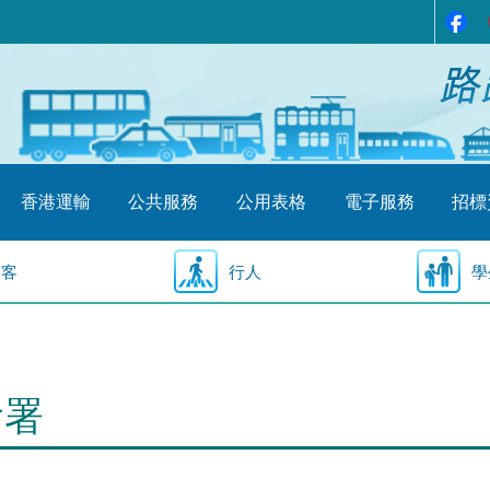
香港運輸
公共服務
公用表格
電子服務
招標
乘客
行人
學
輸署