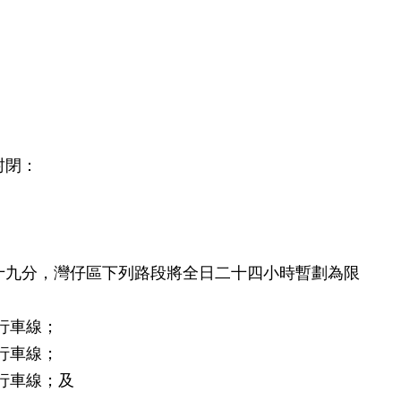
。
封閉：
十九分，灣仔區下列路段將全日二十四小時暫劃為限
行車線；
行車線；
行車線；及