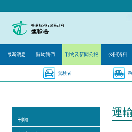
跳
至
內
容
的
開
始
最新消息
關於我們
刊物及新聞公報
公開資料
駕駛者
運
刊物