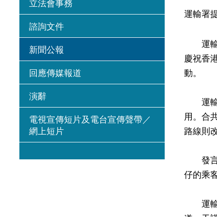
立法會事務
運輸署
諮詢文件
運輸署
新聞公報
慶祝香
回應傳媒報道
動。
演辭
運輸署
用。合
電視宣傳短片及電台宣傳聲帶／
網上短片
路線則
發言人
仔的乘
運輸署