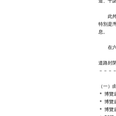
道、干
此外，
特別是
息。
在六月
道路封
－－－
（一）
＊ 博覽
＊ 博覽
＊ 博覽