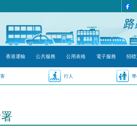
香港運輸
公共服務
公用表格
電子服務
招標
乘客
行人
學
輸署