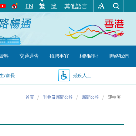
EN
繁
簡
其他語言
資料
交通通告
招聘事宜
相關網址
聯絡我們
生/家長
殘疾人士
首頁
刊物及新聞公報
新聞公報
運輸署