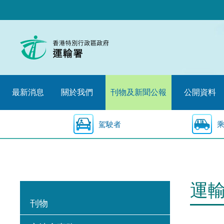
跳
至
內
容
的
開
始
最新消息
關於我們
刊物及新聞公報
公開資料
駕駛者
運
刊物