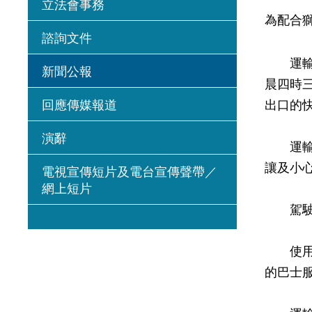
立法會事務
為配合
諮詢文件
運輸署
新聞公報
晨四時
回應傳媒報道
出口的
演辭
運輸署
讓及小
電視宣傳短片及電台宣傳聲帶／
網上短片
駕駛人
使用公
的巴士