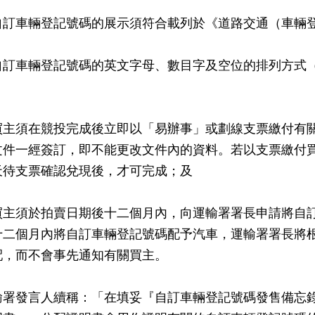
自訂車輛登記號碼的展示須符合載列於《道路交通（車輛
自訂車輛登記號碼的英文字母、數目字及空位的排列方式
買主須在競投完成後立即以「易辦事」或劃線支票繳付有
文件一經簽訂，即不能更改文件內的資料。若以支票繳付
天待支票確認兌現後，才可完成；及
買主須於拍賣日期後十二個月內，向運輸署署長申請將自
十二個月內將自訂車輛登記號碼配予汽車，運輸署署長將
配，而不會事先通知有關買主。
發言人續稱：「在填妥『自訂車輛登記號碼發售備忘錄