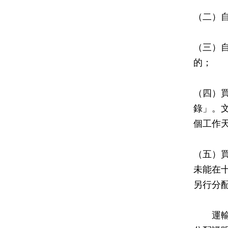
（二）
（三）
的；
（四）
錄」。
個工作
（五）
未能在
另行分
運輸署