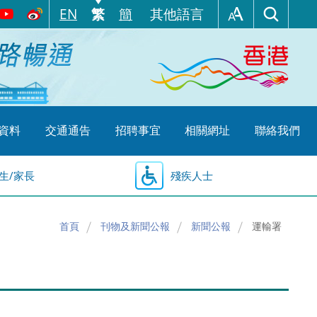
EN
繁
簡
其他語言
資料
交通通告
招聘事宜
相關網址
聯絡我們
生/家長
殘疾人士
首頁
刊物及新聞公報
新聞公報
運輸署