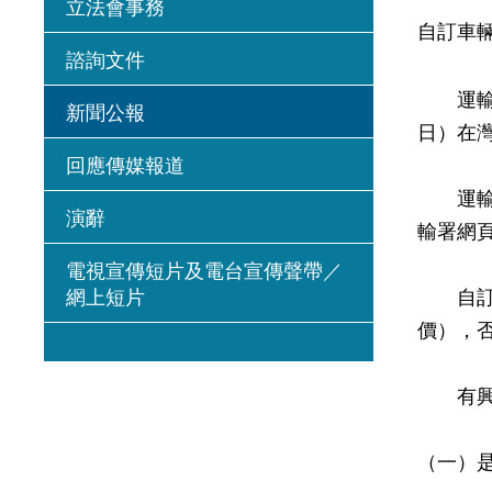
立法會事務
自訂車
諮詢文件
運輸署
新聞公報
日）在灣
回應傳媒報道
運輸署
演辭
輸署網
電視宣傳短片及電台宣傳聲帶／
網上短片
自訂車
價），
有興趣
（一）