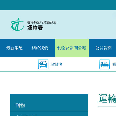
跳
至
內
容
的
開
始
最新消息
關於我們
刊物及新聞公報
公開資料
駕駛者
運
刊物