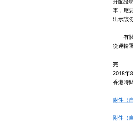
分配證
車，應
出示該
有關拍
從運輸
完
2018
香港時間
附件（
附件（