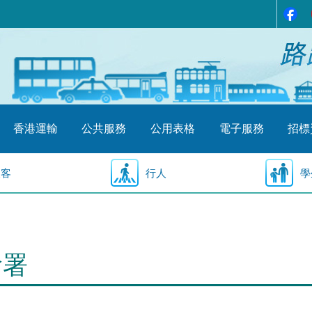
香港運輸
公共服務
公用表格
電子服務
招標
乘客
行人
學
輸署