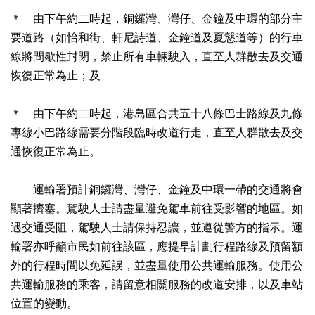
＊ 由下午約二時起，銅鑼灣、灣仔、金鐘及中環的部分主
要道路（如怡和街、軒尼詩道、金鐘道及夏慤道等）的行車
線將間歇性封閉，禁止所有車輛駛入，直至人群散去及交通
恢復正常為止；及
＊ 由下午約二時起，港島區合共五十八條巴士路線及九條
專線小巴路線需要分階段臨時改道行走，直至人群散去及交
通恢復正常為止。
運輸署預計銅鑼灣、灣仔、金鐘及中環一帶的交通將會
顯著擠塞。駕駛人士請盡量避免駕車前往受影響的地區。如
遇交通受阻，駕駛人士請保持忍讓，並遵從警方的指示。運
輸署亦呼籲市民如前往該區，應提早計劃行程路線及預留額
外的行程時間以免延誤，並盡量使用公共運輸服務。使用公
共運輸服務的乘客，請留意相關服務的改道安排，以及車站
位置的變動。