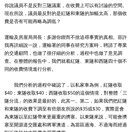
你說議員不是反對三隧議案，在收費上可以有討論的空間。
現在所說，議員最反對的是紅隧和東隧的加幅太高，那個收
費是否有可能再略為調低？
運輸及房屋局局長：多謝你鍥而不捨追尋事實的真相。容許
我再詳細說一說，運輸署的同事在研究方案時，聘請了專業
的交通顧問，也做了很仔細的分析，過程中也做了意見調
查。在整體的報告中，我們就着紅隧、東隧和西隧四十個不
同的收費情境進行分析。
我們分析的過程中確認了，以私家車為例，紅隧收取
$40；東隧收取$40；西隧收取$50的這個情境，對整體「三
隧分流」的效果是最好的，此其一。第二，如果我們把紅隧
和東隧的收費下調至有些朋友所說的$35或$30，實際是會
為東隧以至紅隧帶來更嚴重的擠塞。以東隧來說，可能會擠
塞至開源道交匯處和將軍澳道，為當區過海、不過海而經過