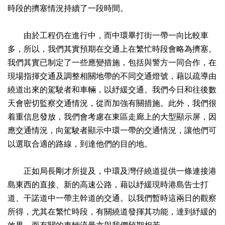
時段的擠塞情況持續了一段時間。
由於工程仍在進行中，而中環畢打街一帶一向比較車
多，所以，我們其實預期在交通上在繁忙時段會略為擠塞。
我們其實已制定了一些應變措施，包括與警方一同合作，在
現場指揮交通及調整相關地帶的不同交通燈號，藉以疏導由
繞道出來的駕駛者和車輛，以紓緩交通。我們今日和往後數
天會密切監察交通情況，從而加強有關措施。此外，我們很
着重信息發放，我們會考慮在東區走廊上的大型顯示屏，因
應交通情況，向駕駛者顯示中環一帶的交通情況，讓他們可
以選取合適的路線，到達他們的目的地。
正如局長剛才所提及，中環及灣仔繞道提供一條連接港
島東西的直接、新的高速公路，藉以紓緩現時港島告士打
道、干諾道中一帶主幹道的交通。以我們暫時這兩日的觀察
所得，尤其在繁忙時段，有關繞道發揮其功能，達到紓緩的