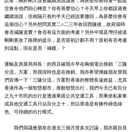
記者：關於剛才說會繼續游說議會，為甚麼你覺得遲一點提
交會令他們回心轉意？你有甚麼信心？今天早上你都說過會
繼續游說，但相隔只有約半天已經說要撤回，為甚麼你會有
這個信心？另外想問其實二○二三年收回西隧後，政府屆時
會否減隧道費？會否有這方面的考慮？另外中環及灣仔繞道
剛剛更改了路牌的提示，是否當初計劃不周？當初有否考慮
到這點，現在是否「補鑊」？
運輸及房屋局局長：的而且確我今早在兩個電台推銷「三隧
分流」方案，而我現時也是在推銷。我亦希望傳媒朋友替我
們宣傳一下「三隧分流」方案對香港的整體長遠效益，尤其
香港作為一個智慧都市，推動智慧出行，我們今天已有百分
之九十市民的出行是透過乘搭公共交通工具，而乘坐私家車
或其他交通工具只佔百分之十，所以香港是有條件締造綠
色、可持續的出行模式。
我們與議會朋友在過去三個月曾多次討論，我亦親自見