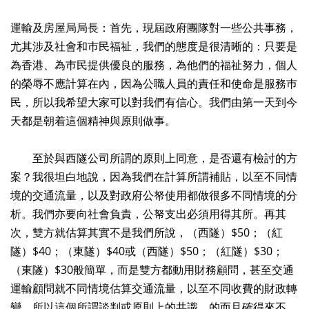
運輸及房屋局局長：首先，現屆政府團隊對一些公共事務，
尤其涉及社會和巿民福祉，我們的態度是很清晰的：只要是
為香港、為巿民提供優良的服務，為他們的福祉努力，個人
的榮辱不應計算在內，因為公職人員的責任和使命是服務巿
民，所以我希望大家可以對我們有信心。我們由第一天到今
天都是朝着這個精神與原則做事。
至於與西隧公司所謂的原則上同意，是否還有檢討的方
案？我很坦白地說，因為我們在計算所謂補貼，以至不同情
境的交通流量，以及對政府公帑使用都做很多不同情境的分
析。我們亦要向社會負責，公帑支出必須用得其所。再其
次，雙方就估算其實不是我們所說，（西隧）$50；（紅
隧）$40；（東隧）$40或（西隧）$50；（紅隧）$30；
（東隧）$30般簡單，而是雙方都動用財務顧問，甚至交通
運輸顧問就不同情境估算交通流量，以至不同收費的財政轉
變。所以這個所謂談判或原則上的共識，的而且確得來不