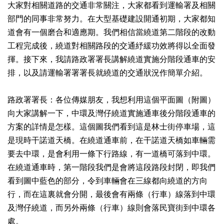
大家對相關道路的交通非常關注，大家都看到運輸署及相關
部門的同事非常努力。在大型基礎建設開通初期，大家都知
道會有一個磨合和適應期。我們相信當繞道第二階段的改動
工程完成後，繞道對相關路段的交通紓緩功效將得以全面發
揮。接下來，我請路政署署長講解繞道實施分階段通車的安
排，以及請運輸署署署長就繞道的交通狀況作簡單介紹。
路政署署長：各位傳媒朋友，我想利用這個平面圖（附圖）
向大家講解一下，中環及灣仔繞道實施通車後分階段通車的
方案的詳情是怎樣。這個圖我們看到這是林士街停車場，這
是現時干諾道天橋。在繞道通車前，在干諾道天橋如車輛需
要去中環，是會利用一條下行路線，有一道橋可落到中環。
在繞道通車時，第一階段我們是會將這段路段封閉，即我們
看到圖中藍色的部分，令到車輛會在三線都向繞道的方向
行，而在這裏就會分開，最後會有兩條（行車）線落到中環
及灣仔繞道，而另外兩條（行車）線則會落民寶街到中環各
處。