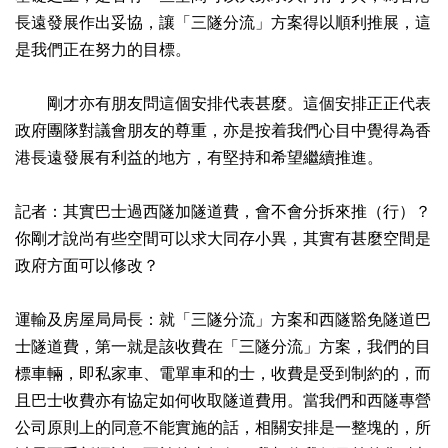
長遠發展作出妥協，讓「三隧分流」方案得以順利推展，這
是我們正在努力的目標。
剛才亦有朋友問這個安排代表甚麼。這個安排正正代表
政府團隊對議會朋友的尊重，亦是按着我們心目中覺得為香
港長遠發展有利益的地方，有堅持和希望繼續推進。
記者：其實巴士過西隧加隧道費，會不會分拆來推（行）？
你剛才說尚有些空間可以求大同存小異，其實有甚麼空間是
政府方面可以修改？
運輸及房屋局局長：就「三隧分流」方案和西隧豁免隧道巴
士隧道費，第一就是該收費在「三隧分流」方案，我們的目
標車輛，即私家車、電單車和的士，收費是受到制約的，而
且巴士收費亦有協定如何收取隧道費用。當我們和西隧專營
公司原則上的同意不能實施的話，相關安排是一整塊的，所