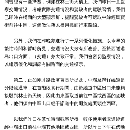
間曾經有一些擠塞，例如在林士街天橋上。我們昨日一直監
察交通情況，考慮實際交通情況和駕駛者的駕駛習慣，我們
已即時在橋面的大型顯示屏，提醒駕駛者可選取中線經民寶
街前往中區，這個做法藉以盡用橋面行車路線。
另外，我們在昨晚亦進行了一系列優化措施。以今早的
繁忙時間和暫時所見，交通情況大致有所改善。至於西隧港
島出口方面，（交通）亦大致正常。我們會密切監察情況，
以繼續優化和調節有關路面的交通標示。
第二，正如剛才路政署署長所提及，中環及灣仔繞道是
分階段通車，在首階段實行期間，由於繞道中區出口未能夠
接駁到林士街天橋，因此由東區取道前往中區或西區的駕駛
者，他們須由中區出口經干諾道中的迴旋處調頭往西區。
以我們昨日在繁忙時間觀察所得，較多使用者取道繞道
經中環出口前往中環其他地區或西區，所以昨日下午在傍晚