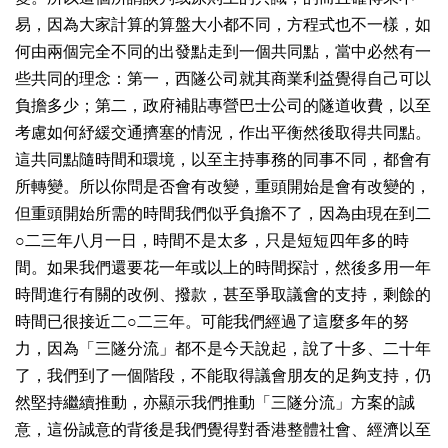
易，因為大家計算的算盤大小都不同，方程式也不一樣，如
何由兩個完全不同的出發點走到一個共同點，當中必然有一
些共同的理念：第一，西隧公司就其商業利益覺得自己可以
負擔多少；第二，政府補貼專營巴士公司的隧道收費，以至
考慮如何紓緩交通擠塞的情況，作出平衡然後取得共同點。
這共同點隨時間和環境，以至主持事務的同事不同，都會有
所轉變。所以你問是否會有改變，重頭開始是會有改變的，
但重頭開始所需的時間我們似乎負擔不了，因為由現在到二
○二三年八月一日，時間不是太多，只是短短四年多的時
間。如果我們還要花一年或以上的時間探討，然後多用一年
時間進行有關的改例、撥款，甚至爭取議會的支持，剩餘的
時間已很接近二○二三年。可能我們經過了這麼多年的努
力，因為「三隧分流」都不是今天說起，說了十多、二十年
了，我們到了一個階段，不能取得議會朋友的足夠支持，仍
然堅持繼續推動，亦顯示我們推動「三隧分流」方案的誠
意，這份誠意的背後是我們覺得對香港整體社會、經濟以至