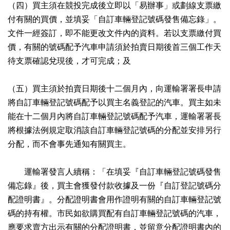
（四）買主須在競投完成後立即以「易辦事」或劃線支票繳
付有關的買價，並填妥「自訂車輛登記號碼發售備忘錄」。
文件一經簽訂，即不能更改文件內的資料。若以支票繳付買
價，有關的號碼配予汽車申請須於拍賣日期後首三個工作天
待支票確認兌現後，才可完成；及
（五）買主須於拍賣日期後十二個月內，向運輸署署長申請
將自訂車輛登記號碼配予以買主名義登記的汽車。買主如未
能在十二個月內將自訂車輛登記號碼配予汽車，運輸署署長
將根據法例規定取消該自訂車輛登記號碼的分配並安排另行
分配，而不會事先通知有關買主。
運輸署發言人續稱：「在填妥『自訂車輛登記號碼發售
備忘錄』後，買主會獲發付款收據及一份『自訂登記號碼分
配證明書』。分配證明書會用作證明有關的自訂車輛登記號
碼的持有權。市民如欲購買配有自訂車輛登記號碼的汽車，
應要求賣方出示有關的分配證明書，並留意分配證明書內的