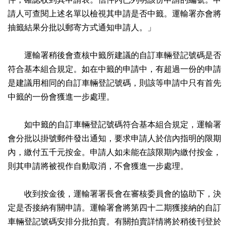
請人可查閱上述名單以檢視其申請是否中籤。運輸署亦會將
抽籤結果分批以郵寄方式通知申請人。」
運輸署稍後會查核中籤所建議的自訂車輛登記號碼是否
符合基本組合規定。如在中籤的申請中，有超過一份的申請
是建議用相同的自訂車輛登記號碼，則該等申請中只有首先
中籤的一份會獲進一步處理。
如中籤的自訂車輛登記號碼符合基本組合規定，運輸署
會分批以掛號郵件發出通知，要求申請人於信內指明的限期
內，繳付五千元按金。申請人如未能在該限期內繳付按金，
則其申請將被視作自動取消，不會獲進一步處理。
收到按金後，運輸署署長會在審核委員會的協助下，決
定是否接納有關申請。運輸署會將第四十二期獲接納的自訂
車輛登記號碼安排分批拍賣。有關拍賣詳情將於稍後刊登於