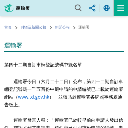
跳
至
內
容
首頁
刊物及新聞公報
新聞公報
運輸署
的
開
始
運輸署
第四十二期自訂車輛登記號碼中籤名單
運輸署今日（六月二十二日）公布，第四十二期自訂車
輛登記號碼一千五百份中籤申請的申請編號已上載於運輸署
網站（
www.td.gov.hk
），並張貼於運輸署各牌照事務處通
告板上。
運輸署發言人稱：「運輸署已於較早前向申請人發出信
件，確認收到其申請表。信件內已列明該份申請的編號。申