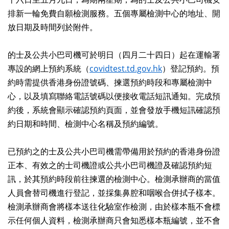
排新一輪免費自願檢測服務。五個專屬檢測中心的地址、開
放日期及時間列於附件。
的士及公共小巴司機可於明日（四月二十四日）起在運輸署
專設的網上預約系統（
covidtest.td.gov.hk
）登記預約。預
約時需提供香港身份證號碼、揀選預約時段和專屬檢測中
心，以及填寫聯絡電話號碼以便接收電話短訊通知。完成預
約後，系統會顯示確認預約頁面，並會發放手機短訊確認預
約日期和時間、檢測中心名稱及預約編號。
已預約之的士及公共小巴司機需帶備用於預約的香港身份證
正本、有效之的士司機證或公共小巴司機證及確認預約短
訊，於其預約時段前往揀選的檢測中心。檢測承辦商的當值
人員會替司機進行登記，並採集鼻腔和咽喉合併拭子樣本。
檢測承辦商會將樣本送往化驗室作檢測，由於樣本瓶不會標
示任何個人資料，檢測承辦商只會知悉樣本瓶編號，並不會