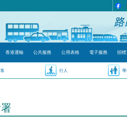
香港運輸
公共服務
公用表格
電子服務
招標
乘客
行人
學
輸署