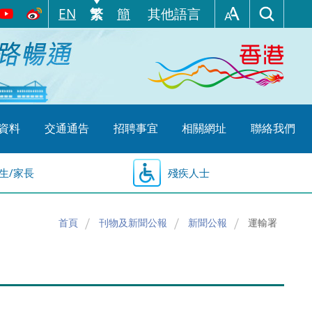
EN
繁
簡
其他語言
資料
交通通告
招聘事宜
相關網址
聯絡我們
生/家長
殘疾人士
首頁
刊物及新聞公報
新聞公報
運輸署