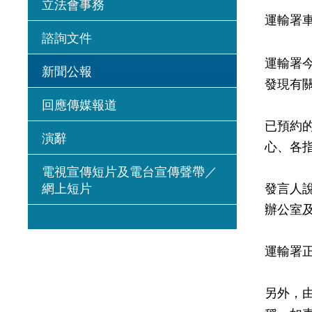
立法會事務
運輸署
諮詢文件
運輸署
新聞公報
發現有
回應傳媒報道
已預約
演辭
心、各
電視宣傳短片及電台宣傳聲帶／
網上短片
發言人
辦公室
運輸署
另外，