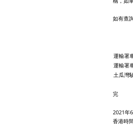
稱，如
如有查
運輸署
運輸署
土瓜灣
完
2021
香港時間