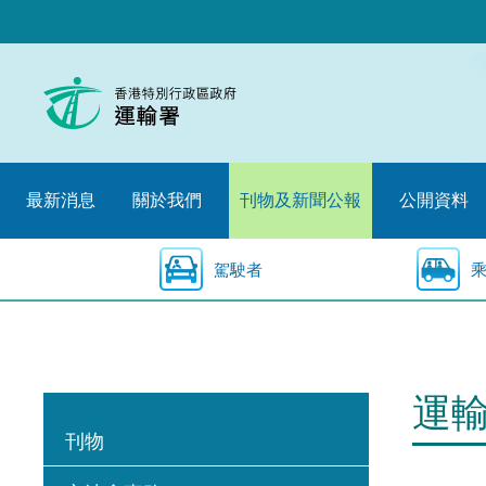
跳
至
內
容
的
開
始
最新消息
關於我們
刊物及新聞公報
公開資料
駕駛者
運
刊物