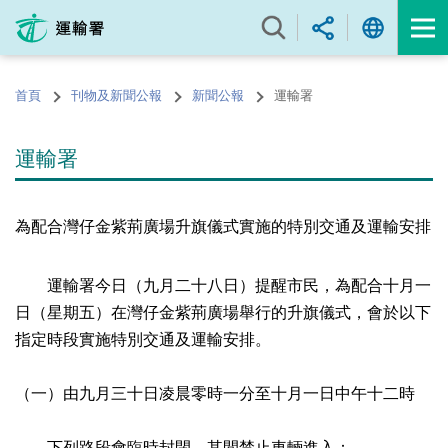
跳
至
內
容
首頁
刊物及新聞公報
新聞公報
運輸署
的
開
始
運輸署
為配合灣仔金紫荊廣場升旗儀式實施的特別交通及運輸安排
運輸署今日（九月二十八日）提醒市民，為配合十月一
日（星期五）在灣仔金紫荊廣場舉行的升旗儀式，會於以下
指定時段實施特別交通及運輸安排。
（一）由九月三十日凌晨零時一分至十月一日中午十二時
下列路段會臨時封閉，其間禁止車輛進入：