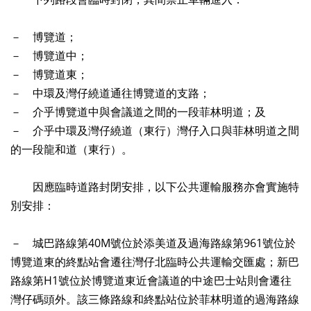
－ 博覽道；
－ 博覽道中；
－ 博覽道東；
－ 中環及灣仔繞道通往博覽道的支路；
－ 介乎博覽道中與會議道之間的一段菲林明道；及
－ 介乎中環及灣仔繞道（東行）灣仔入口與菲林明道之間
的一段龍和道（東行）。
因應臨時道路封閉安排，以下公共運輸服務亦會實施特
別安排：
－ 城巴路線第40M號位於添美道及過海路線第961號位於
博覽道東的終點站會遷往灣仔北臨時公共運輸交匯處；新巴
路線第H1號位於博覽道東近會議道的中途巴士站則會遷往
灣仔碼頭外。該三條路線和終點站位於菲林明道的過海路線