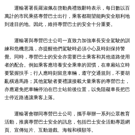
運輸署署長羅淑佩在啓動典禮致辭時表示，每日數以百
萬計的市民乘搭專營巴士出行，乘客都期望能夠安全順利地
到達目的地。因此，維持專營巴士的安全十分重要。
運輸署與專營巴士公司一直致力加強車長安全駕駛的訓
練和危機意識，亦提醒他們駕駛時必須小心及時刻保持警
覺。同時，專營巴士的安全亦需要巴士乘客和其他道路使用
者的配合。例如乘客應培養安全乘車的習慣，在車廂站立時
要緊握扶手；行人應時刻留意車輛，遵守交通規則，不要胡
亂橫過馬路；其他駕駛者要禮讓接載大量乘客的專營巴士，
亦應避免把車輛停泊在巴士站前後位置，以免阻礙車長把巴
士停近路邊讓乘客上落。
運輸署會聯同專營巴士公司，攜手舉辦一系列公眾教育
活動，推廣專營巴士安全的訊息，包括巴士安全活動專題網
頁、宣傳短片、互動遊戲、海報和橫額等。