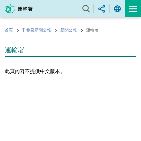
跳
至
內
容
首頁
刊物及新聞公報
新聞公報
運輸署
的
開
始
運輸署
此頁內容不提供中文版本。