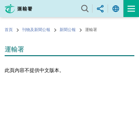
跳
至
內
容
首頁
刊物及新聞公報
新聞公報
運輸署
的
開
始
運輸署
此頁內容不提供中文版本。