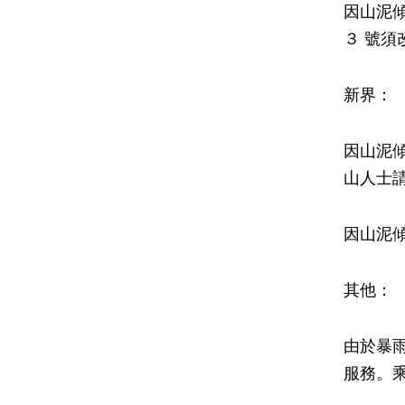
因山泥
３ 號須
新界：
因山泥傾
山人士
因山泥
其他：
由於暴
服務。乘