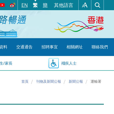
EN
繁
簡
其他語言
資料
交通通告
招聘事宜
相關網址
聯絡我們
生/家長
殘疾人士
首頁
刊物及新聞公報
新聞公報
運輸署