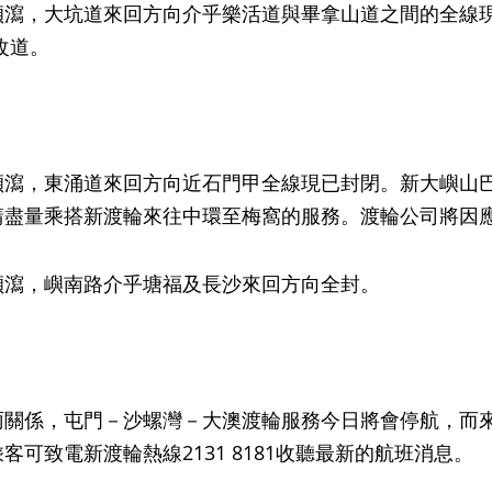
傾瀉，大坑道來回方向介乎樂活道與畢拿山道之間的全線現已
改道。
瀉，東涌道來回方向近石門甲全線現已封閉。新大嶼山巴士路線3
請盡量乘搭新渡輪來往中環至梅窩的服務。渡輪公司將因
傾瀉，嶼南路介乎塘福及長沙來回方向全封。
雨關係，屯門－沙螺灣－大澳渡輪服務今日將會停航，而
客可致電新渡輪熱線2131 8181收聽最新的航班消息。