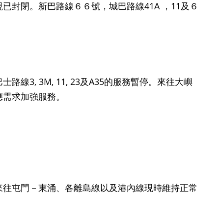
封閉。新巴路線６６號，城巴路線41A ，11及６
, 3M, 11, 23及A35的服務暫停。來往大嶼
應需求加強服務。
來往屯門－東涌、各離島線以及港內線現時維持正常