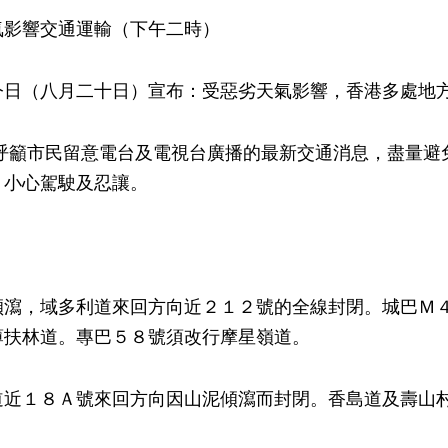
氣影響交通運輸（下午二時）
今日（八月二十日）宣布：受惡劣天氣影響，香港多處地
呼籲市民留意電台及電視台廣播的最新交通消息，盡量避
，小心駕駛及忍讓。
：
傾瀉，域多利道來回方向近２１２號的全線封閉。城巴Ｍ
薄扶林道。專巴５８號須改行摩星嶺道。
道近１８Ａ號來回方向因山泥傾瀉而封閉。香島道及壽山