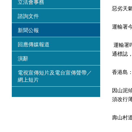
立法會事務
惡劣天
諮詢文件
運輸署
新聞公報
回應傳媒報道
運輸署
通標誌
演辭
香港島
電視宣傳短片及電台宣傳聲帶／
網上短片
因山泥
須改行
壽山村