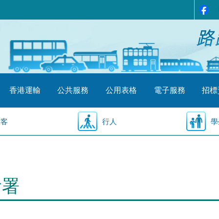
香港運輸
公共服務
公用表格
電子服務
招標
乘客
行人
學
輸署