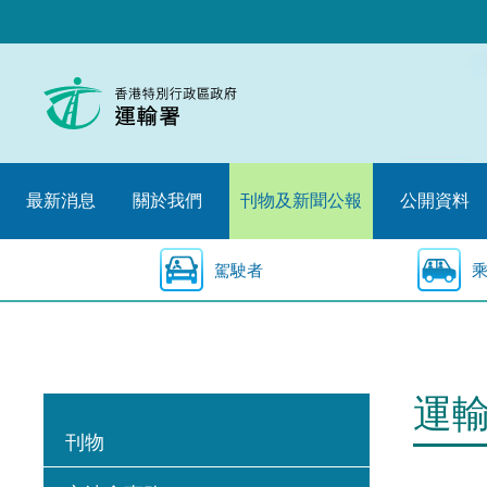
跳
至
內
容
的
開
始
最新消息
關於我們
刊物及新聞公報
公開資料
駕駛者
運
刊物