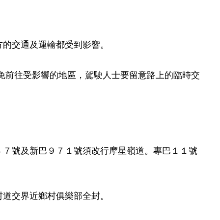
方的交通及運輸都受到影響。
免前往受影響的地區，駕駛人士要留意路上的臨時交
４７號及新巴９７１號須改行摩星嶺道。專巴１１號
村道交界近鄉村俱樂部全封。