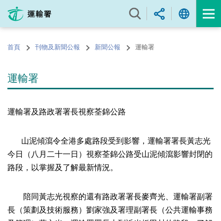
跳
至
內
容
首頁
刊物及新聞公報
新聞公報
運輸署
的
開
始
運輸署
運輸署及路政署署長視察荃錦公路
山泥傾瀉令全港多處路段受到影響，運輸署署長黃志光
今日（八月二十一日）視察荃錦公路受山泥傾瀉影響封閉的
路段，以掌握及了解最新情況。
陪同黃志光視察的還有路政署署長麥齊光、運輸署副署
長（策劃及技術服務）劉家強及署理副署長（公共運輸事務