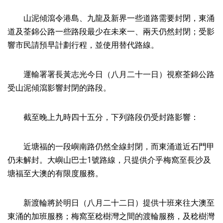
山泥傾瀉令港島、九龍及新界一些道路需要封閉，東涌
道及荃錦公路一些路段最少在未來一、兩天仍然封閉；受影
響市民請預早計劃行程，並使用替代路線。
運輸署署長黃志光今日（八月二十一日）視察荃錦公路
受山泥傾瀉影響封閉的路段。
截至晚上九時四十五分，下列路段仍受封路影響：
近塘福的一段嶼南路仍然全線封閉，而東涌道近石門甲
仍未解封。大嶼山巴士1號路線，只提供介乎梅窩至長沙及
塘福至大澳的有限度服務。
新渡輪將於明日（八月二十二日）提供十班來往大澳至
東涌的加班服務；梅窩至稔樹灣之間的渡輪服務，及稔樹灣