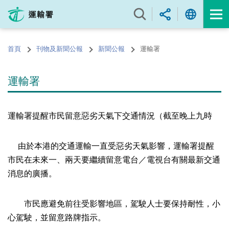
跳
至
內
容
首頁
刊物及新聞公報
新聞公報
運輸署
的
開
始
運輸署
運輸署提醒市民留意惡劣天氣下交通情況（截至晚上九時
由於本港的交通運輸一直受惡劣天氣影響，運輸署提醒
市民在未來一、兩天要繼續留意電台／電視台有關最新交通
消息的廣播。
市民應避免前往受影響地區，駕駛人士要保持耐性，小
心駕駛，並留意路牌指示。