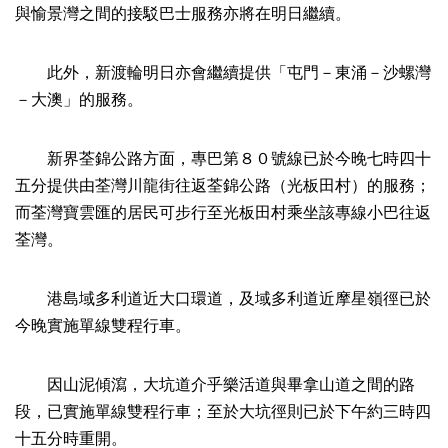
與愉景灣之間的接駁巴士服務亦將在明日繼續。
此外，新渡輪明日亦會繼續提供「屯門－東涌－沙螺灣
－大澳」的服務。
新界荃錦公路方面，專巴第８０號線已於今晚七時四十
五分提供由荃灣川龍街往返荃錦公路（光板田村）的服務；
而荃灣寶雲匯的居民可步行至光板田村乘坐該專線小巴往返
荃灣。
港島域多利道近大口環道，及域多利道近摩星嶺徑已於
今晚實施單線雙程行車。
因山泥傾瀉，大坑道介乎樂活道與畢拿山道之間的路
段，已實施單線雙程行車；至於大坑徑則已於下午約三時四
十五分時重開。