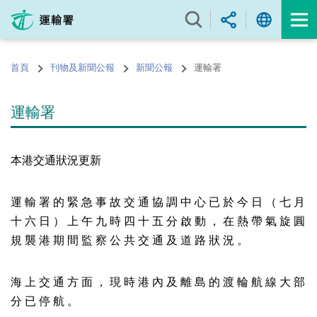
跳
至
內
容
首頁
刊物及新聞公報
新聞公報
運輸署
的
開
始
運輸署
本港交通狀況更新
運 輸 署 的 緊 急 事 故 交 通 協 調 中 心 已 於 今 日 （ 七 月
十 六 日 ） 上 午 九 時 四 十 五 分 啟 動 ， 在 熱 帶 氣 旋 圓
規 襲 港 期 間 監 察 公 共 交 通 及 道 路 狀 況 。
海 上 交 通 方 面 ， 現 時 港 內 及 離 島 的 渡 輪 航 線 大 部
分 已 停 航 。