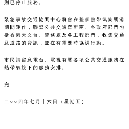
則 已 停 止 服 務 。
緊 急 事 故 交 通 協 調 中 心 將 會 在 整 個 熱 帶 氣 旋 襲 港
期 間 運 作 ， 聯 繫 公 共 交 通 營 辦 商 、 各 政 府 部 門 包
括 香 港 天 文 台 、 警 務 處 及 各 工 程 部 門 ， 收 集 交 通
及 道 路 的 資 訊 ， 並 在 有 需 要 時 協 調 行 動 。
市 民 請 留 意 電 台 、 電 視 有 關 各 項 公 共 交 通 服 務 在
熱 帶 氣 旋 下 的 服 務 安 排 。
完
二 ○ ○ 四 年 七 月 十 六 日 （ 星 期 五 ）