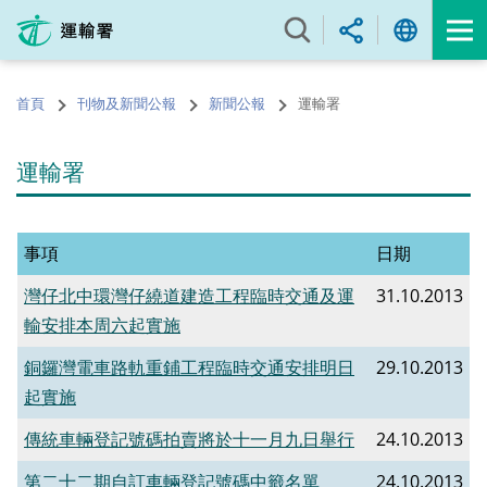
跳
至
內
容
首頁
刊物及新聞公報
新聞公報
運輸署
的
開
始
運輸署
事項
日期
灣仔北中環灣仔繞道建造工程臨時交通及運
31.10.2013
輸安排本周六起實施
銅鑼灣電車路軌重鋪工程臨時交通安排明日
29.10.2013
起實施
傳統車輛登記號碼拍賣將於十一月九日舉行
24.10.2013
第二十二期自訂車輛登記號碼中籤名單
24.10.2013