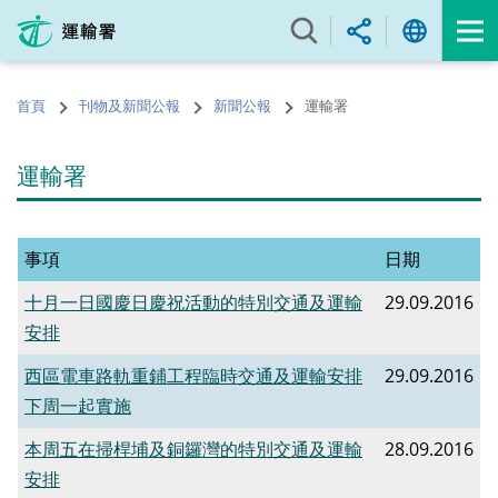
跳
至
內
容
首頁
刊物及新聞公報
新聞公報
運輸署
的
開
始
運輸署
事項
日期
十月一日國慶日慶祝活動的特別交通及運輸
29.09.2016
安排
西區電車路軌重鋪工程臨時交通及運輸安排
29.09.2016
下周一起實施
本周五在掃桿埔及銅鑼灣的特別交通及運輸
28.09.2016
安排