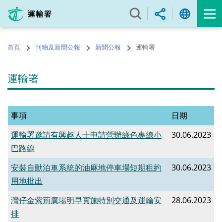
跳
至
內
容
首頁
刊物及新聞公報
新聞公報
運輸署
的
開
始
運輸署
事項
日期
運輸署邀請有興趣人士申請營辦綠色專線小
30.06.2023
巴路線
安裝自動泊車系統的油麻地停車場短期租約
30.06.2023
用地批出
​灣仔金紫荊廣場明早實施特別交通及運輸安
28.06.2023
排