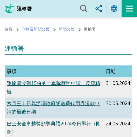
跳
至
內
容
首頁
刊物及新聞公報
新聞公報
運輸署
的
開
始
運輸署
事項
日期
運輸署收到15份的士車隊牌照申請 ​反應積
31.05.2024
極
六月三十日為辦理政府隧道費代用券退款申
30.05.2024
請的最後日期
巴士安全卓越獎頒獎典禮2024今日舉行（附
24.05.2024
圖）