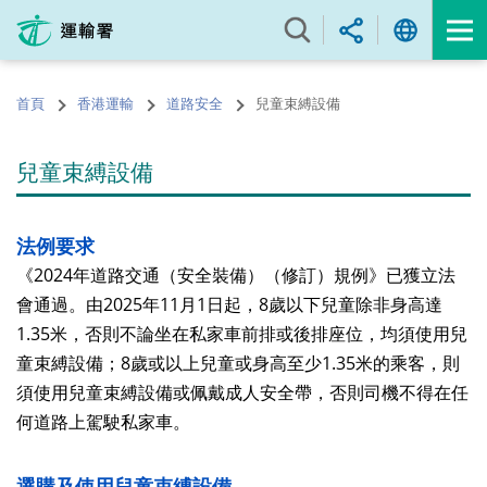
跳
至
內
容
首頁
香港運輸
道路安全
兒童束縛設備
的
開
始
兒童束縛設備
法例要求
《2024年道路交通（安全裝備）（修訂）規例》已獲立法
會通過。由2025年11月1日起，8歲以下兒童除非身高達
1.35米，否則不論坐在私家車前排或後排座位，均須使用兒
童束縛設備；8歲或以上兒童或身高至少1.35米的乘客，則
須使用兒童束縛設備或佩戴成人安全帶，否則司機不得在任
何道路上駕駛私家車。
選購及使用兒童束縛設備