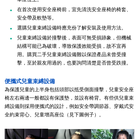
在首次使用安全座椅前，宜先清洗安全座椅的椅套、
安全帶及軟墊等。
選購兒童束縛設備時應充份了解安裝及使用方法。
兒童束縛設備於撞擊後，表面可無受損跡象，但機械
結構可能已為破壞，導致保護效能受損，故不宜再
用。購買二手兒童束縛設備難以保證產品未曾受撞
擊，至於親友用過的，也要詢問清楚是否曾受跌撞。
便攜式兒童束縛設備
為保護兒童的上半身包括頭部以抵受側面撞擊，兒童安全座
椅左右兩邊一般都設有保護墊，並設有椅背。有些供兒童束
縛設備則採用便攜式的設計，例如安全帶調節器、穿戴式安
全約束背心、兒童增高座位（見下圖例子）。