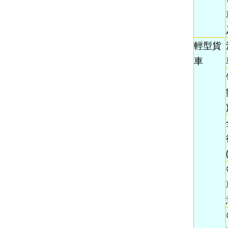
輕型貨
車