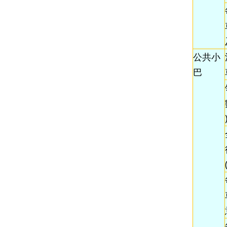
公共小
巴