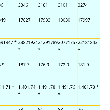
36
3346
3181
3101
3274
849
17827
17983
18030
17997
591947 *
23821924
21291789
20771757
22181843
*
*
*
*
.9
187.7
176.9
172.0
181.9
11.71 *
1.401.74
1.491.78
1.491.76
1.481.78 *
*
*
*
78
91
88
76