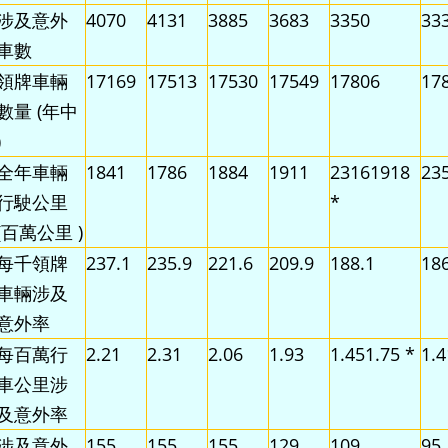
涉及意外
4070
4131
3885
3683
3350
33
車數
領牌車輛
17169
17513
17530
17549
17806
17
數量 (年中
)
全年車輛
1841
1786
1884
1911
23161918
23
行駛公里
*
(百萬公里 )
每千領牌
237.1
235.9
221.6
209.9
188.1
186
車輛涉及
意外率
每百萬行
2.21
2.31
2.06
1.93
1.451.75 *
1.4
車公里涉
及意外率
涉及意外
155
155
155
129
109
95