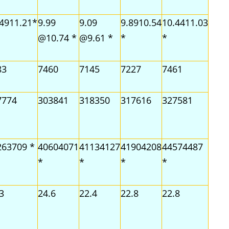
.4911.21*
9.99
9.09
9.8910.54
10.4411.03
@10.74 *
@9.61 *
*
*
83
7460
7145
7227
7461
7774
303841
318350
317616
327581
263709 *
40604071
41134127
41904208
44574487
*
*
*
*
3
24.6
22.4
22.8
22.8