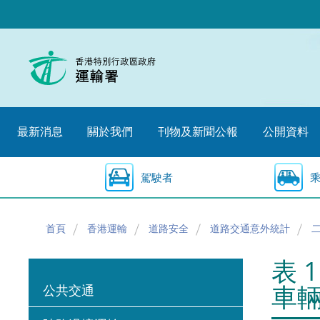
跳
至
內
容
的
開
始
最新消息
關於我們
刊物及新聞公報
公開資料
駕駛者
首頁
香港運輸
道路安全
道路交通意外統計
表 
車
公共交通