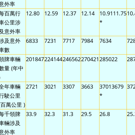
意外率
每百萬行
12.80
12.59
12.37
12.14
10.9111.75
10
車公里涉
*
及意外率
涉及意外
6833
7231
7717
7984
7634
72
車數
領牌車輛
201847
224144
246562
270421
285022
28
數量 (年中
)
全年車輛
2721
3021
3307
3663
37013679
37
行駛公里
*
(百萬公里 )
每千領牌
33.9
32.3
31.3
29.5
26.8
25.
車輛涉及
意外率