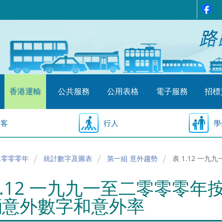
香港運輸
公共服務
公用表格
電子服務
招標
乘客
行人
學
二零零零年
統計數字及圖表
第一組 意外趨勢
表 1.12 
1.12 一九九一至二零零零
輛意外數字和意外率