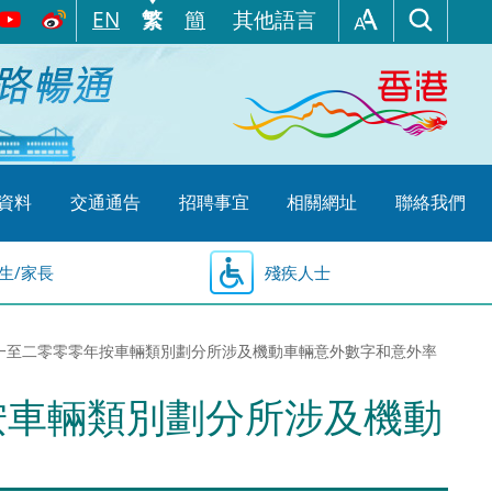
EN
繁
簡
其他語言
資料
交通通告
招聘事宜
相關網址
聯絡我們
生/家長
殘疾人士
一九九一至二零零零年按車輛類別劃分所涉及機動車輛意外數字和意外率
年按車輛類別劃分所涉及機動