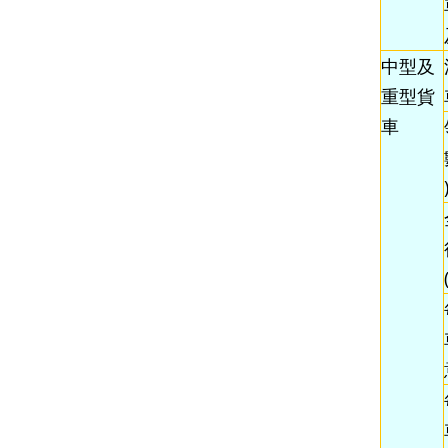
中型及
重型貨
車