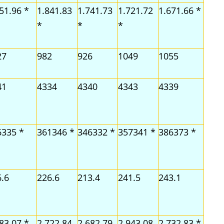
51.96 *
1.841.83
1.741.73
1.721.72
1.671.66 *
*
*
*
27
982
926
1049
1055
41
4334
4340
4343
4339
6335 *
361346 *
346332 *
357341 *
386373 *
.6
226.6
213.4
241.5
243.1
83.07 *
2.722.84
2.682.79
2.943.08
2.732.83 *