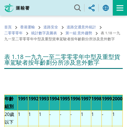
跳
至
內
容
首頁
香港運輸
道路安全
道路交通意外統計
的
二零零零年
統計數字及圖表
第一組 意外趨勢
表 1.18 一九
開
九一至二零零零年中型及重型貨車駕駛者按年齡劃分所涉及意外數字
始
表 1.18 一九九一至二零零零年中型及重型貨
車駕駛者按年齡劃分所涉及意外數字
年齡
1991
1992
1993
1994
1995
1996
1997
1998
1999
2000
組別
20歲
1
1
1
-
-
-
1
1
-
1
以下