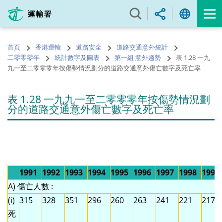
跳
至
內
容
首頁
香港運輸
道路安全
道路交通意外統計
的
二零零零年
統計數字及圖表
第一組 意外趨勢
表 1.28 一九
開
九一至二零零零年按傷勢情況劃分的道路交通意外傷亡數字及死亡率
始
表 1.28 一九九一至二零零零年按傷勢情況劃
分的道路交通意外傷亡數字及死亡率
1991
1992
1993
1994
1995
1996
1997
1998
1999
A) 傷亡人數 :
(i)
315
328
351
296
260
263
241
221
217
死