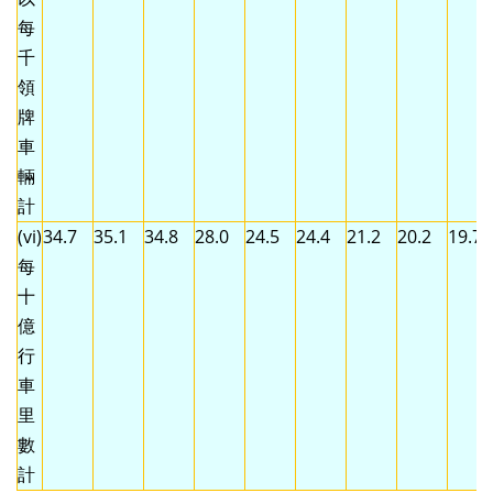
每
千
領
牌
車
輛
計
(vi)
34.7
35.1
34.8
28.0
24.5
24.4
21.2
20.2
19.7
每
十
億
行
車
里
數
計