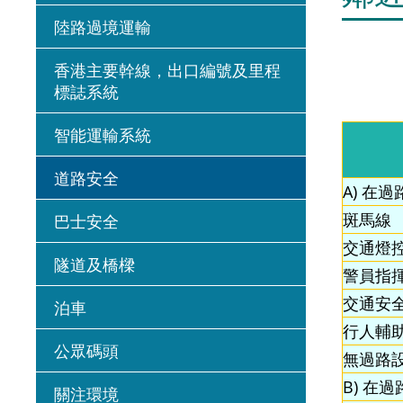
陸路過境運輸
香港主要幹線，出口編號及里程
標誌系統
智能運輸系統
道路安全
A) 在
斑馬線
巴士安全
交通燈
隧道及橋樑
警員指
交通安
泊車
行人輔
公眾碼頭
無過路
B) 在
關注環境