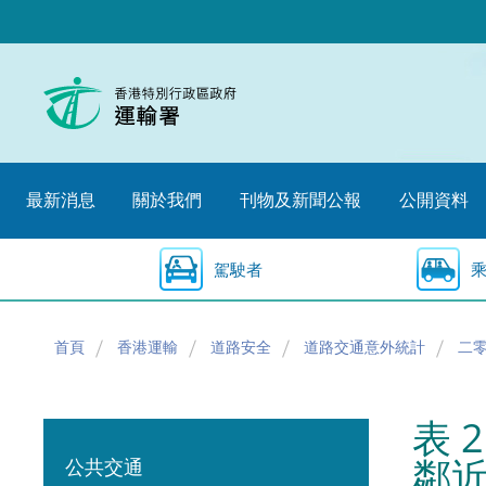
跳
至
內
容
的
開
始
最新消息
關於我們
刊物及新聞公報
公開資料
駕駛者
首頁
香港運輸
道路安全
道路交通意外統計
二
表 
鄰
公共交通