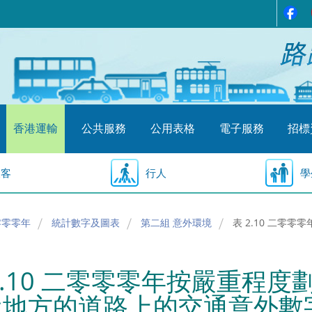
香港運輸
公共服務
公用表格
電子服務
招標
乘客
行人
學
零零零年
統計數字及圖表
第二組 意外環境
表 2.10 二
2.10 二零零零年按嚴重程
近地方的道路上的交通意外數