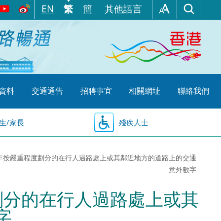
EN
繁
簡
其他語言
資料
交通通告
招聘事宜
相關網址
聯絡我們
生/家長
殘疾人士
零零零年按嚴重程度劃分的在行人過路處上或其鄰近地方的道路上的交通
意外數字
度劃分的在行人過路處上或其
字