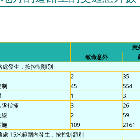
意
致命意外
過路處發生，按控制類別
2
35
控制
45
554
揮
1
3
全隊指揮
3
26
助線
2
59
設施
109
2161
過路處 15米範圍內發生，按控制類別