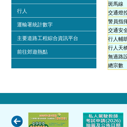
斑馬線
行人
交通燈
警員指
運輸署統計數字
交通安
主要道路工程綜合資訊平台
行人輔
行人天橋
前往郊遊熱點
無過路
總宗數