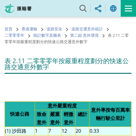
跳
至
內
容
首頁
香港運輸
道路安全
道路交通意外統計
的
二零零零年
統計數字及圖表
第二組 意外環境
表 2.11 二零
開
零零年按嚴重程度劃分的快速公路交通意外數字
始
表 2.11 二零零零年按嚴重程度劃分的快速公
路交通意外數字
意外嚴重程度
意外率按每百萬車
快速公路
致命
嚴重
輕微
總計
輛行駛公里計
意外
意外
意外
(1) 沙田路
1
7
12
20
0.33