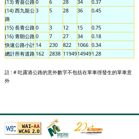
(13) 青葵公路
0
6
28
34
0.37
(14) 西九龍公
3
5
28
36
0.45
路
(15) 長青公路
0
3
12
15
0.75
(16) 青朗公路
0
7
27
34
0.18
快速公路小計
14
230
822
1066
0.34
總計所有道路
162
2838
11949
14949
1.28
註 : # 吐露港公路的意外數字不包括在單車徑發生的單車意
外