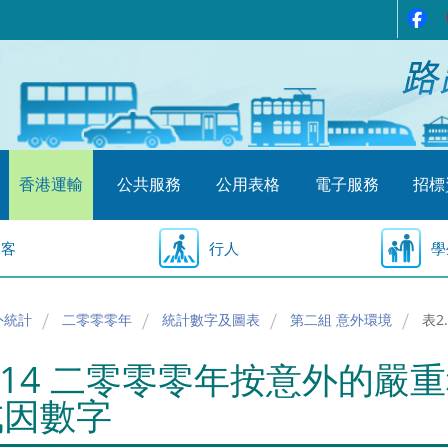
香港運輸
公共服務
公用表格
電子服務
招標
乘客
行人
學
外統計
二零零零年
統計數字及圖表
第二組 意外環境
表2
.14 二零零零年按意外的
成因數字