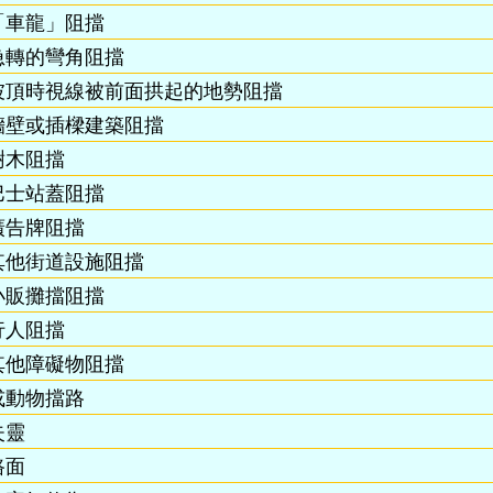
「車龍」阻擋
急轉的彎角阻擋
坡頂時視線被前面拱起的地勢阻擋
牆壁或插樑建築阻擋
樹木阻擋
巴士站蓋阻擋
廣告牌阻擋
其他街道設施阻擋
小販攤擋阻擋
行人阻擋
其他障礙物阻擋
或動物擋路
失靈
路面