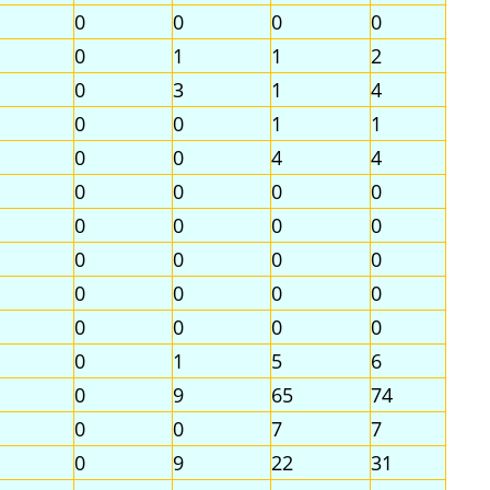
0
0
0
0
0
1
1
2
0
3
1
4
0
0
1
1
0
0
4
4
0
0
0
0
0
0
0
0
0
0
0
0
0
0
0
0
0
0
0
0
0
1
5
6
0
9
65
74
0
0
7
7
0
9
22
31