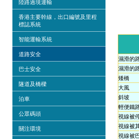
陸路過境運輸
香港主要幹線，出口編號及里程
標誌系統
智能運輸系統
道路安全
濕滑的路
濕滑的路
巴士安全
矮橋
隧道及橋樑
大風
斜坡
泊車
輕便鐵
公眾碼頭
視線被
視線被
關注環境
視線被