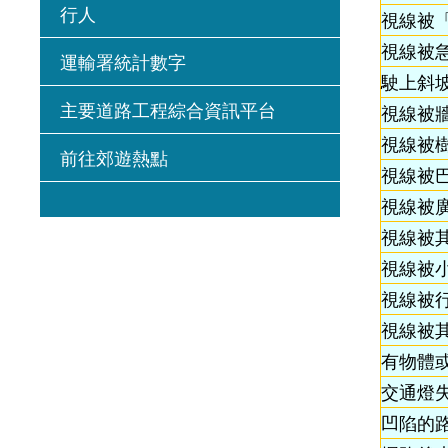
行人
視線被
視線被
運輸署統計數字
駛上斜
主要道路工程綜合資訊平台
視線被
視線被
前往郊遊熱點
視線被
視線被
視線被
視線被
視線被
視線被
有物體
交通燈
凹陷的