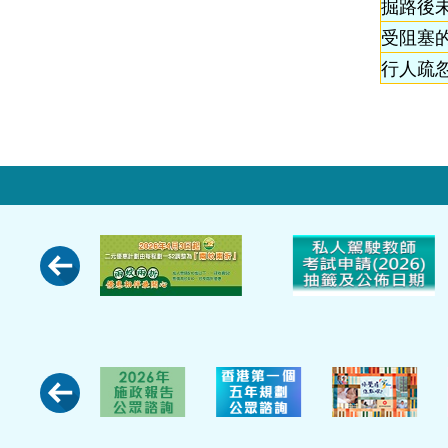
掘路後
受阻塞
行人疏