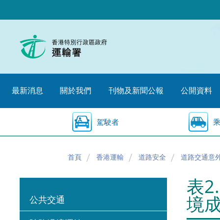
跳
至
內
容
的
開
始
最新消息
關於我們
刊物及新聞公報
公開資料
駕駛者
首頁
香港運輸
道路安全
道路交通意
表2
境
公共交通