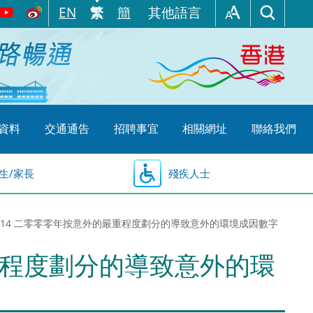
EN
繁
簡
其他語言
資料
交通通告
招聘事宜
相關網址
聯絡我們
生/家長
殘疾人士
.14 二零零零年按意外的嚴重程度劃分的導致意外的環境成因數字
嚴重程度劃分的導致意外的環