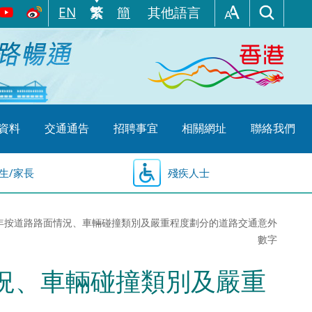
EN
繁
簡
其他語言
資料
交通通告
招聘事宜
相關網址
聯絡我們
生/家長
殘疾人士
零零年按道路路面情況、車輛碰撞類別及嚴重程度劃分的道路交通意外
數字
情況、車輛碰撞類別及嚴重