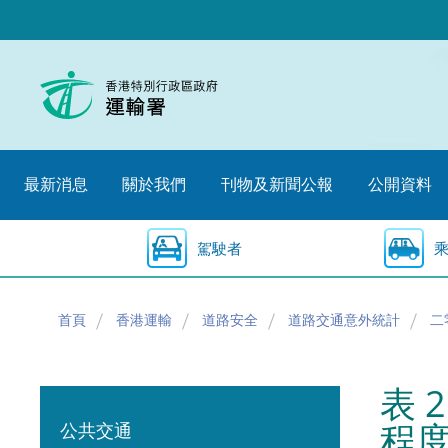
跳
至
內
容
的
開
始
最新消息
關於我們
刊物及新聞公報
公開資料
駕駛者
首頁
香港運輸
道路安全
道路交通意外統計
二
表 
程
公共交通