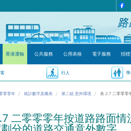
香港運輸
公共服務
公用表格
電子服務
招標
乘客
行人
學
零零零年
統計數字及圖表
第二組 意外環境
表 2.7 二零
2.7 二零零零年按道路路面
度劃分的道路交通意外數字