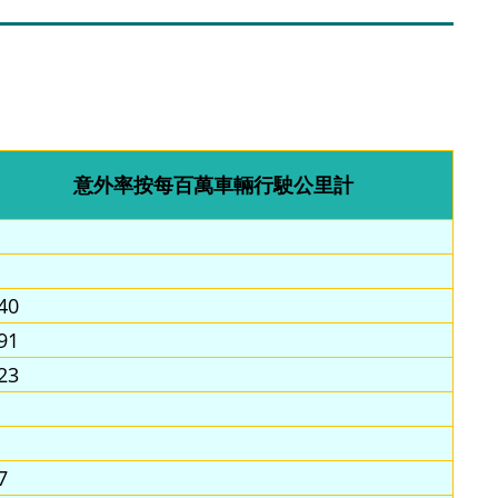
意外率按每百萬車輛行駛公里計
40
91
23
7