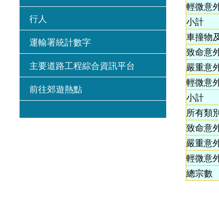
輕微意
行人
小計
車撞物
運輸署統計數字
致命意
主要道路工程綜合資訊平台
嚴重意
輕微意
前往郊遊熱點
小計
所有類
致命意
嚴重意
輕微意
總宗數