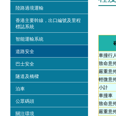
陸路過境運輸
香港主要幹線，出口編號及里程
標誌系統
智能運輸系統
道路安全
車撞行
致命意
巴士安全
嚴重意
隧道及橋樑
輕微意
小計
泊車
車撞車
公眾碼頭
致命意
嚴重意
關注環境