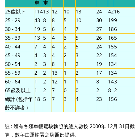
車
車
25歲以下
114
13
12
10
13
24
42
16
25 - 29
43
8
8
5
10
30
19
9
30 - 34
19
5
6
4
7
27
18
6
35 - 39
13
5
4
3
5
26
16
5
40 - 44
7
4
4
2
5
24
15
5
45 - 49
4
3
4
2
3
22
15
4
50 - 54
2
3
8
1
2
19
13
4
55 - 59
2
2
13
1
2
17
13
4
60 - 64
1
2
12
1
1
8
14
3
65歲及以上
1
2
7
0
0
2
8
2
總計 (包括年
18
5
7
3
4
23
15
6
齡不詳者 )
註 : 領有各類車輛駕駛執照的總人數按 2000年 12月 31日截
算，數字由運輸署之牌照部提供。