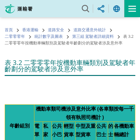
跳
至
內
容
首頁
香港運輸
道路安全
道路交通意外統計
的
二零零零年
統計數字及圖表
第三組 駕駛者詳細資料
表 3.2
開
二零零零年按機動車輛類別及駕駛者年齡劃分的駕駛者涉及意外率
始
表 3.2 二零零零年按機動車輛類別及駕駛者年
齡劃分的駕駛者涉及意外率
機動車類司機涉及意外比率 (各車類按每一千
領有執照司機計 )
年齡組別
電
私
公共
輕型
中型及重
公共
的
各機動車
單
家
小巴
貨車
型貨車
巴士
士
輛總計