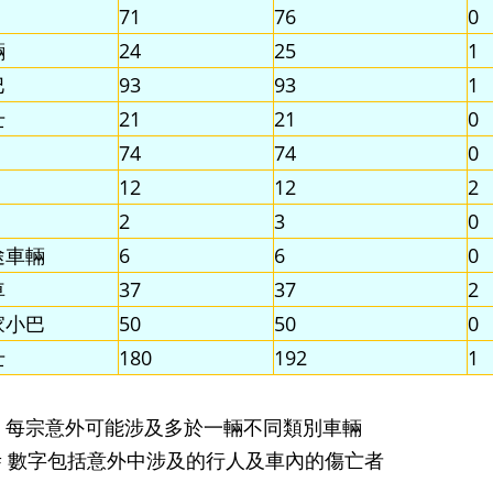
71
76
0
輛
24
25
1
巴
93
93
1
士
21
21
0
74
74
0
12
12
2
2
3
0
途車輛
6
6
0
車
37
37
2
家小巴
50
50
0
士
180
192
1
) * 每宗意外可能涉及多於一輛不同類別車輛
) # 數字包括意外中涉及的行人及車內的傷亡者