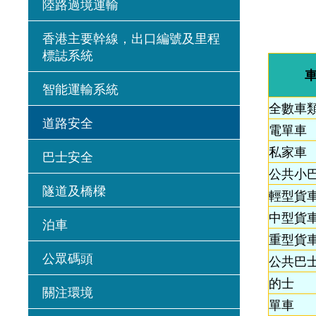
陸路過境運輸
香港主要幹線，出口編號及里程
標誌系統
智能運輸系統
全數車
道路安全
電單車
私家車
巴士安全
公共小
隧道及橋樑
輕型貨
中型貨
泊車
重型貨
公眾碼頭
公共巴
的士
關注環境
單車