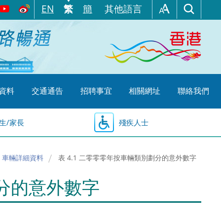
EN
繁
簡
其他語言
資料
交通通告
招聘事宜
相關網址
聯絡我們
生/家長
殘疾人士
 車輛詳細資料
表 4.1 二零零零年按車輛類別劃分的意外數字
劃分的意外數字