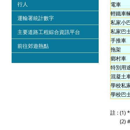
行人
電車
輕鐵車
運輸署統計數字
私家小
私家巴
主要道路工程綜合資訊平台
手推車
前往郊遊熱點
拖架
鄉村車
特別用
混凝土
學校私
學校巴
註 :
(1
(2