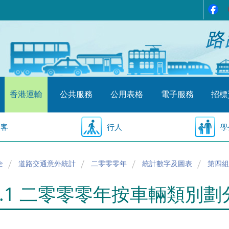
香港運輸
公共服務
公用表格
電子服務
招標
乘客
行人
學
全
道路交通意外統計
二零零零年
統計數字及圖表
第四組
4.1 二零零零年按車輛類別