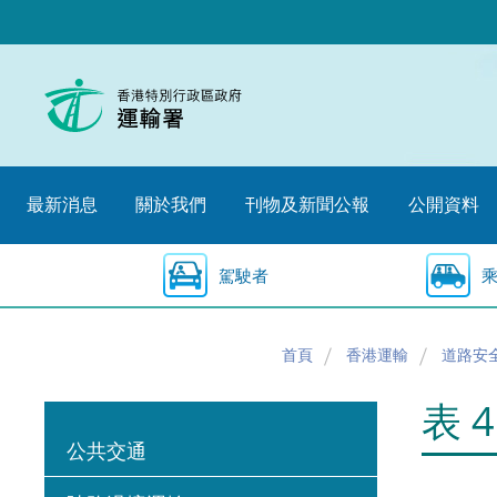
跳
至
內
容
的
開
始
最新消息
關於我們
刊物及新聞公報
公開資料
駕駛者
首頁
香港運輸
道路安
表 
公共交通