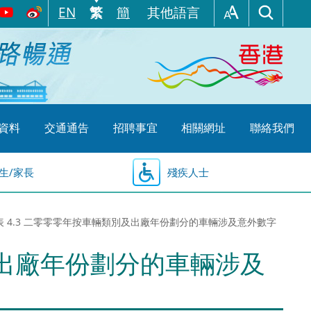
EN
繁
簡
其他語言
資料
交通通告
招聘事宜
相關網址
聯絡我們
生/家長
殘疾人士
表 4.3 二零零零年按車輛類別及出廠年份劃分的車輛涉及意外數字
及出廠年份劃分的車輛涉及