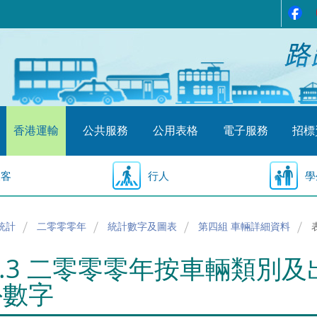
香港運輸
公共服務
公用表格
電子服務
招標
乘客
行人
學
統計
二零零零年
統計數字及圖表
第四組 車輛詳細資料
4.3 二零零零年按車輛類別
外數字