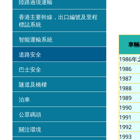
陸路過境運輸
香港主要幹線，出口編號及里程
標誌系統
智能運輸系統
車輛
道路安全
1986
1986
巴士安全
1987
隧道及橋樑
1988
1989
泊車
1990
公眾碼頭
1991
1992
關注環境
1993