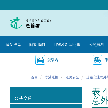
跳
至
內
容
的
開
始
最新消息
關於我們
刊物及新聞公報
公開資料
駕駛者
首頁
香港運輸
道路安全
道路交通意外
表 
意
公共交通