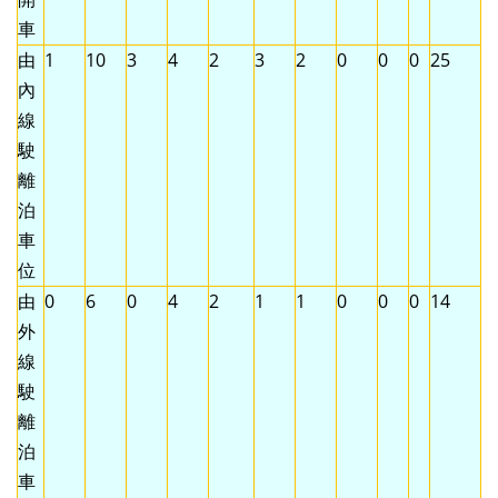
車
由
1
10
3
4
2
3
2
0
0
0
25
內
線
駛
離
泊
車
位
由
0
6
0
4
2
1
1
0
0
0
14
外
線
駛
離
泊
車