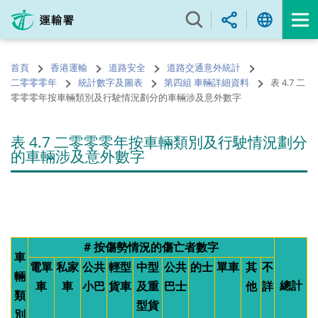
跳
至
內
容
首頁
香港運輸
道路安全
道路交通意外統計
的
二零零零年
統計數字及圖表
第四組 車輛詳細資料
表 4.7 二
開
零零零年按車輛類別及行駛情況劃分的車輛涉及意外數字
始
表 4.7 二零零零年按車輛類別及行駛情況劃分
的車輛涉及意外數字
# 按傷勢情況的傷亡者數字
車
電單
私家
公共
輕型
中型
公共
的士
單車
其
不
輛
總計
車
車
小巴
貨車
及重
巴士
他
詳
類
型貨
別