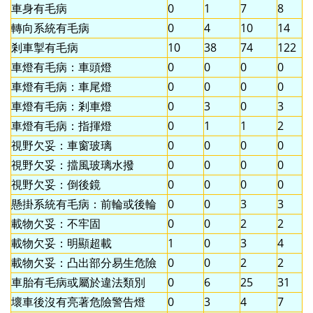
車身有毛病
0
1
7
8
轉向系統有毛病
0
4
10
14
剎車掣有毛病
10
38
74
122
車燈有毛病：車頭燈
0
0
0
0
車燈有毛病：車尾燈
0
0
0
0
車燈有毛病：剎車燈
0
3
0
3
車燈有毛病：指揮燈
0
1
1
2
視野欠妥：車窗玻璃
0
0
0
0
視野欠妥：擋風玻璃水撥
0
0
0
0
視野欠妥：倒後鏡
0
0
0
0
懸掛系統有毛病：前輪或後輪
0
0
3
3
載物欠妥：不牢固
0
0
2
2
載物欠妥：明顯超載
1
0
3
4
載物欠妥：凸出部分易生危險
0
0
2
2
車胎有毛病或屬於違法類別
0
6
25
31
壞車後沒有亮著危險警告燈
0
3
4
7