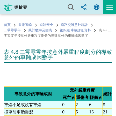
跳
至
內
容
首頁
香港運輸
道路安全
道路交通意外統計
的
二零零零年
統計數字及圖表
第四組 車輛詳細資料
表 4.8 二
開
零零零年按意外嚴重程度劃分的導致意外的車輛成因數字
始
表 4.8 二零零零年按意外嚴重程度劃分的導致
意外的車輛成因數字
意外嚴重程度
導致意外的車輛成因
總計
死亡者
重傷者
輕傷者
車燈不足或沒有車燈
0
2
6
8
撞車前車胎爆裂
0
5
16
21