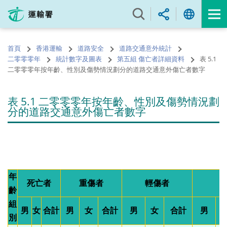
跳
至
內
容
首頁
香港運輸
道路安全
道路交通意外統計
的
二零零零年
統計數字及圖表
第五組 傷亡者詳細資料
表 5.1
開
二零零零年按年齡、性別及傷勢情況劃分的道路交通意外傷亡者數字
始
表 5.1 二零零零年按年齡、性別及傷勢情況劃
分的道路交通意外傷亡者數字
年
死亡者
重傷者
輕傷者
齡
組
男
女
合計
男
女
合計
男
女
合計
男
別