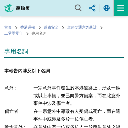
跳
至
內
容
首頁
香港運輸
道路安全
道路交通意外統計
的
二零零零年
專用名詞
開
始
專用名詞
本報告內涉及以下名詞 :
意外 :
一宗意外事件發生於本港道路上，涉及一輛
或以上車輛，並已向警方備案，而在此意外
事件中涉及傷亡者。
傷亡者 :
在一宗意外中導致有人受傷或死亡，而在這
事件中或涉及多於一位傷亡者。
致命意外 :
在意外中有一位或多位人士於發生意外之後