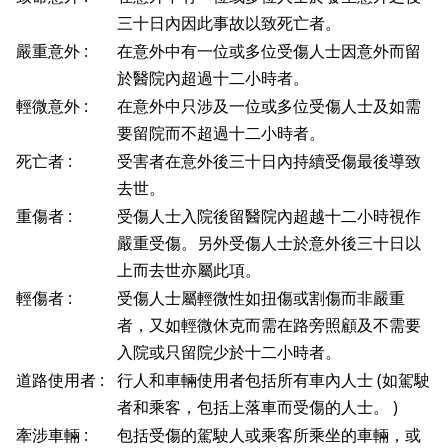
三十日內因此事故以致死亡者。
嚴重意外 :
在意外中有一位或多位受傷人士因意外而留
於醫院內超過十二小時者。
輕微意外 :
在意外中只涉及一位或多位受傷人士及如需
要留院而不超過十二小時者。
死亡者 :
受害者在意外後三十日內持續受傷最後導致
去世。
重傷者 :
受傷人士入院後留醫院內超越十二小時視作
嚴重受傷。另外受傷人士於意外後三十日以
上而去世亦屬此項。
輕傷者 :
受傷人士屬輕微性如扭傷或割傷而非嚴重
者，又如輕微休克而需在路旁照顧及不需要
入院或只留院少於十二小時者。
道路使用者 :
行人和車輛使用者包括所有車內人士 (如駕駛
者和乘客，包括上落車而受傷的人士。 )
牽涉車輛 :
包括受傷的駕駛人或乘客所乘坐的車輛，或