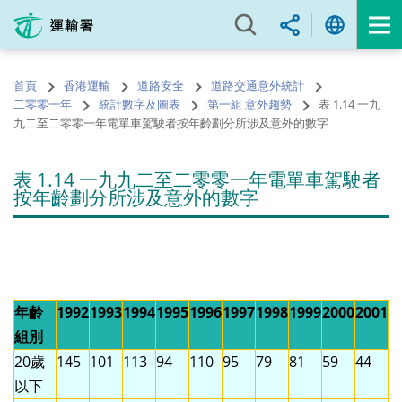
跳
至
內
容
首頁
香港運輸
道路安全
道路交通意外統計
的
二零零一年
統計數字及圖表
第一組 意外趨勢
表 1.14 一九
開
九二至二零零一年電單車駕駛者按年齡劃分所涉及意外的數字
始
表 1.14 一九九二至二零零一年電單車駕駛者
按年齡劃分所涉及意外的數字
年齡
1992
1993
1994
1995
1996
1997
1998
1999
2000
2001
組別
20歲
145
101
113
94
110
95
79
81
59
44
以下