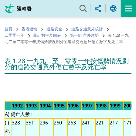
跳
至
內
容
首頁
香港運輸
道路安全
道路交通意外統計
的
二零零一年
統計數字及圖表
第一組 意外趨勢
表 1.28 一九
開
九二至二零零一年按傷勢情況劃分的道路交通意外傷亡數字及死亡率
始
表 1.28 一九九二至二零零一年按傷勢情況劃
分的道路交通意外傷亡數字及死亡率
1992
1993
1994
1995
1996
1997
1998
1999
2000
A) 傷亡人數 :
(i)
328
351
296
260
263
241
221
217
171
死