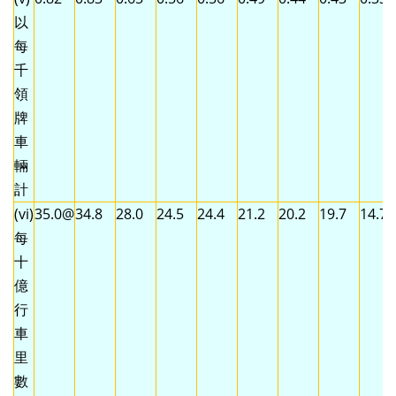
以
每
千
領
牌
車
輛
計
(vi)
35.0@
34.8
28.0
24.5
24.4
21.2
20.2
19.7
14.7
每
十
億
行
車
里
數