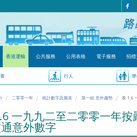
香港運輸
公共服務
公用表格
電子服務
招標
乘客
行人
學
計
二零零一年
統計數字及圖表
第一組 意外趨勢
表 1
1.6 一九九二至二零零一年
交通意外數字