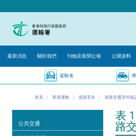
跳
至
內
容
的
開
始
最新消息
關於我們
刊物及新聞公報
公開資料
駕駛者
首頁
香港運輸
道路安全
道路交通意外統
表 
路
公共交通