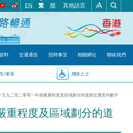
EN
繁
簡
其他語言
資料
交通通告
招聘事宜
相關網址
聯絡我們
生/家長
殘疾人士
.6 一九九二至二零零一年按嚴重程度及區域劃分的道路交通意外數字
按嚴重程度及區域劃分的道