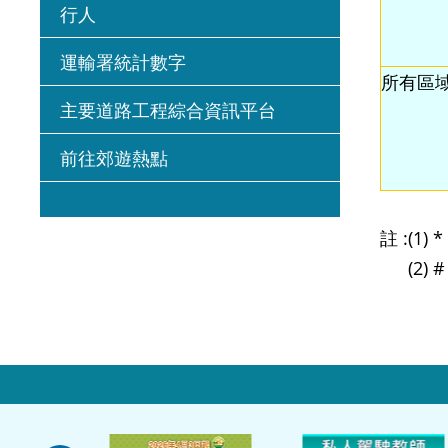
行人
運輸署統計數字
所有區域
主要道路工程綜合資訊平台
前往郊遊熱點
註 :
(1
(2