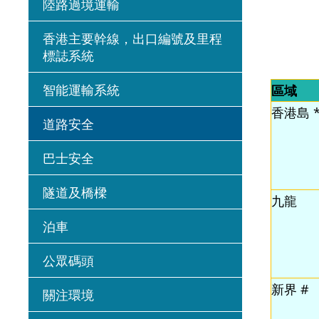
陸路過境運輸
香港主要幹線，出口編號及里程
標誌系統
智能運輸系統
區域
香港島 
道路安全
巴士安全
隧道及橋樑
九龍
泊車
公眾碼頭
新界 #
關注環境